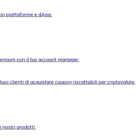
 in piattaforme e dApp.
premium con il tuo account manager.
oi clienti di acquistare coupon riscattabili per criptovalute.
 nostri prodotti.