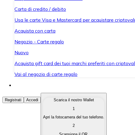
Carta di credito / debito
Usa le carte Visa e Mastercard per acquistare criptovalut
Acquista con carta
Negozio - Carte regalo
Nuovo
Acquista gift card dei tuoi marchi preferiti con criptoval
Vai al negozio di carte regalo
Acquista Criptovalute
Registrati
Accedi
Scarica il nostro Wallet
1
Acquista le criptovalute che ti interessano in modo rapi
Apri la fotocamera del tuo telefono.
Vendi Criptovalute
2
Converti le tue criptovalute in valuta fiat quando ne ha
Scansiona il QR.