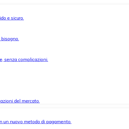
do e sicuro.
i bisogno.
e, senza complicazioni.
azioni del mercato.
 con un nuovo metodo di pagamento.