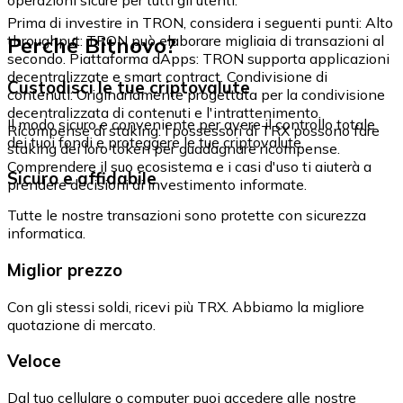
Prima di investire in TRON, considera i seguenti punti: Alto
Perché Bitnovo?
throughput: TRON può elaborare migliaia di transazioni al
secondo. Piattaforma dApps: TRON supporta applicazioni
decentralizzate e smart contract. Condivisione di
Custodisci le tue criptovalute
contenuti: Originariamente progettata per la condivisione
decentralizzata di contenuti e l'intrattenimento.
Il modo sicuro e conveniente per avere il controllo totale
Ricompense di staking: I possessori di TRX possono fare
dei tuoi fondi e proteggere le tue criptovalute.
staking dei loro token per guadagnare ricompense.
Comprendere il suo ecosistema e i casi d'uso ti aiuterà a
Sicuro e affidabile
prendere decisioni di investimento informate.
Tutte le nostre transazioni sono protette con sicurezza
informatica.
Miglior prezzo
Con gli stessi soldi, ricevi più TRX. Abbiamo la migliore
quotazione di mercato.
Veloce
Dal tuo cellulare o computer puoi accedere alle nostre