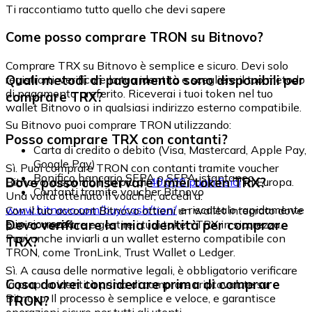
Ti raccontiamo tutto quello che devi sapere
Come posso comprare TRON su Bitnovo?
Comprare TRX su Bitnovo è semplice e sicuro. Devi solo
Quali metodi di pagamento sono disponibili per
registrarti, verificare la tua identità e scegliere il tuo metodo
di pagamento preferito. Riceverai i tuoi token nel tuo
comprare TRX?
wallet Bitnovo o in qualsiasi indirizzo esterno compatibile.
Su Bitnovo puoi comprare TRON utilizzando:
Posso comprare TRX con contanti?
Carta di credito o debito (Visa, Mastercard, Apple Pay,
Google Pay)
Sì. Puoi comprare TRON con contanti tramite voucher
Bonifico bancario SEPA o SEPA istantaneo
Dove posso conservare i miei token TRX?
Bitnovo, disponibili in più di
40.000 punti fisici
in Europa.
Contanti tramite voucher Bitnovo
Una volta ottenuto il voucher, accedi a:
www.bitnovo.com/buy/cash/tron/
e riscattalo rapidamente
Con il tuo account Bitnovo ottieni un wallet integrato dove
e in sicurezza.
Devo verificare la mia identità per comprare
puoi conservare e gestire i tuoi token TRX in sicurezza.
Puoi anche inviarli a un wallet esterno compatibile con
TRX?
TRON, come TronLink, Trust Wallet o Ledger.
Sì. A causa delle normative legali, è obbligatorio verificare
Cosa dovrei considerare prima di comprare
la propria identità prima di comprare criptovalute su
Bitnovo. Il processo è semplice e veloce, e garantisce
TRON?
operazioni sicure per tutti gli utenti.