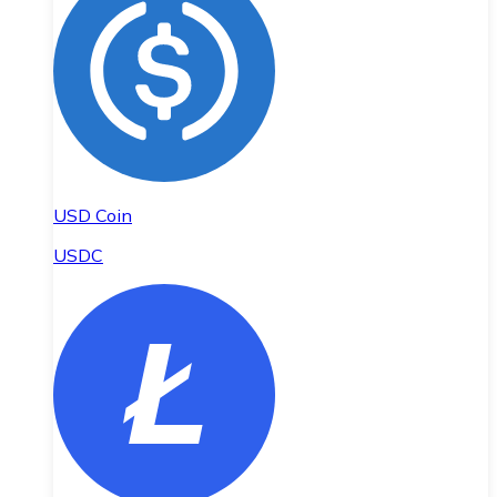
USD Coin
USDC