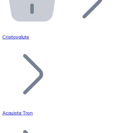
API Bitnovo
Integra la nostra API nel tuo ecosistema.
Diventa Rivenditore
Unisciti alla nostra rete di rivenditori e commercializza i
Criptovalute
Inserisci un Token
Aggiungi il token del tuo progetto al nostro servizio di
Acquista Tron
Bitcoin