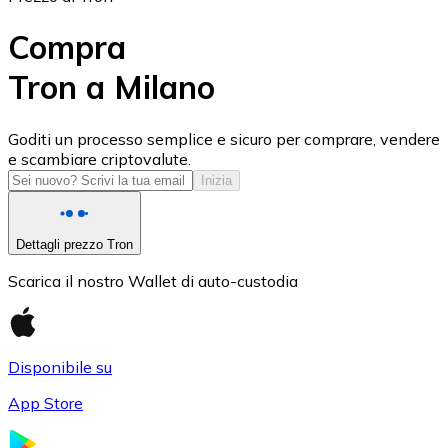
Compra
Tron a Milano
USD Coin
Goditi un processo semplice e sicuro per comprare, vendere
e scambiare criptovalute.
USDC
Inizia
Dettagli prezzo Tron
Scarica il nostro Wallet di auto-custodia
Disponibile su
App Store
Litecoin