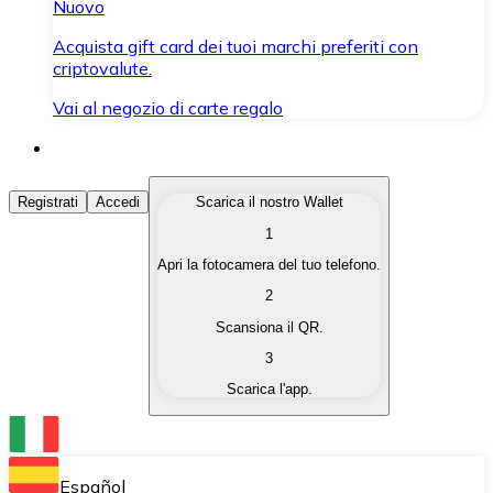
Nuovo
Acquista gift card dei tuoi marchi preferiti con
criptovalute.
Vai al negozio di carte regalo
Acquista Criptovalute
Registrati
Accedi
Scarica il nostro Wallet
1
Acquista le criptovalute che ti interessano in modo rapi
Apri la fotocamera del tuo telefono.
Vendi Criptovalute
2
Converti le tue criptovalute in valuta fiat quando ne ha
Scansiona il QR.
3
Scambia (Swap)
Scarica l'app.
Scambia una criptovaluta con un'altra istantaneamente
Wallet Bitnovo
Conserva le tue cripto in un Wallet self-custodial.
Español