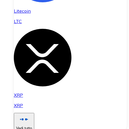
Litecoin
LTC
XRP
XRP
Vedi tutto