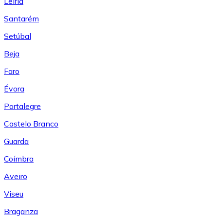
Leiría
Santarém
Setúbal
Beja
Faro
Évora
Portalegre
Castelo Branco
Guarda
Coímbra
Aveiro
Viseu
Braganza