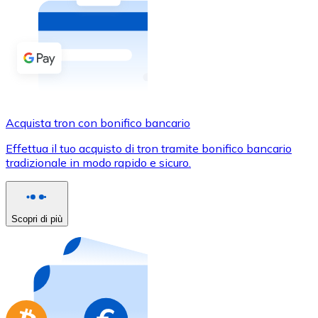
Acquista criptovalute in contanti e altri mezzi di pagam
Acquista con contanti
Bonifico SEPA
Aggiungi fondi al tuo conto Bitnovo o fai acquisti dirett
Acquista con bonifico bancario
Acquista tron con bonifico bancario
Carta di credito / debito
Effettua il tuo acquisto di tron tramite bonifico bancario
Usa le carte Visa e Mastercard per acquistare criptovalut
tradizionale in modo rapido e sicuro.
Acquista con carta
Negozio - Carte regalo
Scopri di più
Nuovo
Acquista gift card dei tuoi marchi preferiti con criptoval
Vai al negozio di carte regalo