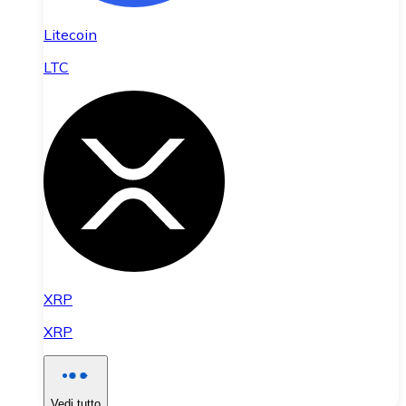
Litecoin
LTC
XRP
XRP
Vedi tutto