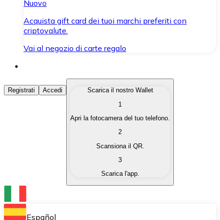
Nuovo
Acquista gift card dei tuoi marchi preferiti con
criptovalute.
Vai al negozio di carte regalo
Acquista Criptovalute
Registrati
Accedi
Scarica il nostro Wallet
1
Acquista le criptovalute che ti interessano in modo rapi
Apri la fotocamera del tuo telefono.
Vendi Criptovalute
2
Converti le tue criptovalute in valuta fiat quando ne ha
Scansiona il QR.
3
Scambia (Swap)
Scarica l'app.
Scambia una criptovaluta con un'altra istantaneamente
Wallet Bitnovo
Conserva le tue cripto in un Wallet self-custodial.
Español