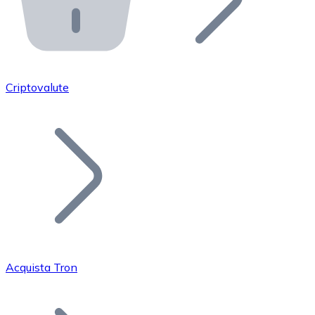
API Bitnovo
Integra la nostra API nel tuo ecosistema.
Diventa Rivenditore
Unisciti alla nostra rete di rivenditori e commercializza i
Criptovalute
Inserisci un Token
Aggiungi il token del tuo progetto al nostro servizio di
Acquista Tron
Bitcoin