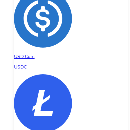
USD Coin
USDC