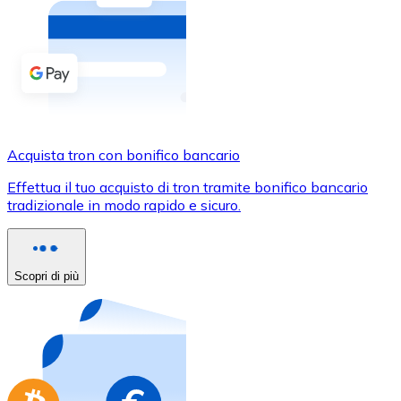
Acquista criptovalute in contanti e altri mezzi di pagam
Acquista con contanti
Bonifico SEPA
Aggiungi fondi al tuo conto Bitnovo o fai acquisti dirett
Acquista con bonifico bancario
Acquista tron con bonifico bancario
Carta di credito / debito
Effettua il tuo acquisto di tron tramite bonifico bancario
Usa le carte Visa e Mastercard per acquistare criptovalut
tradizionale in modo rapido e sicuro.
Acquista con carta
Negozio - Carte regalo
Scopri di più
Nuovo
Acquista gift card dei tuoi marchi preferiti con criptoval
Vai al negozio di carte regalo