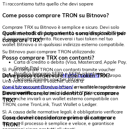
Ti raccontiamo tutto quello che devi sapere
Come posso comprare TRON su Bitnovo?
Comprare TRX su Bitnovo è semplice e sicuro. Devi solo
Quali metodi di pagamento sono disponibili per
registrarti, verificare la tua identità e scegliere il tuo metodo
di pagamento preferito. Riceverai i tuoi token nel tuo
comprare TRX?
wallet Bitnovo o in qualsiasi indirizzo esterno compatibile.
Su Bitnovo puoi comprare TRON utilizzando:
Posso comprare TRX con contanti?
Carta di credito o debito (Visa, Mastercard, Apple Pay,
Google Pay)
Sì. Puoi comprare TRON con contanti tramite voucher
Bonifico bancario SEPA o SEPA istantaneo
Dove posso conservare i miei token TRX?
Bitnovo, disponibili in più di
40.000 punti fisici
in Europa.
Contanti tramite voucher Bitnovo
Una volta ottenuto il voucher, accedi a:
www.bitnovo.com/buy/cash/tron/
e riscattalo rapidamente
Con il tuo account Bitnovo ottieni un wallet integrato dove
e in sicurezza.
Devo verificare la mia identità per comprare
puoi conservare e gestire i tuoi token TRX in sicurezza.
Puoi anche inviarli a un wallet esterno compatibile con
TRX?
TRON, come TronLink, Trust Wallet o Ledger.
Sì. A causa delle normative legali, è obbligatorio verificare
Cosa dovrei considerare prima di comprare
la propria identità prima di comprare criptovalute su
Bitnovo. Il processo è semplice e veloce, e garantisce
TRON?
operazioni sicure per tutti gli utenti.