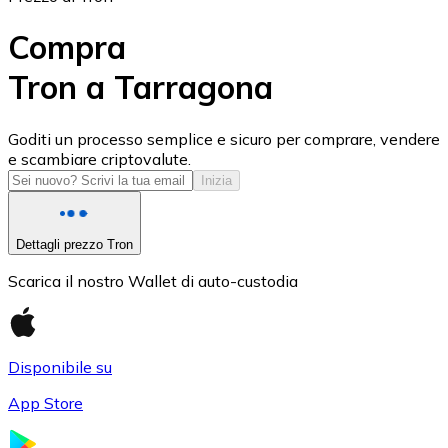
Compra
Tron a Tarragona
USD Coin
Goditi un processo semplice e sicuro per comprare, vendere
e scambiare criptovalute.
USDC
Inizia
Dettagli prezzo Tron
Scarica il nostro Wallet di auto-custodia
Disponibile su
App Store
Litecoin