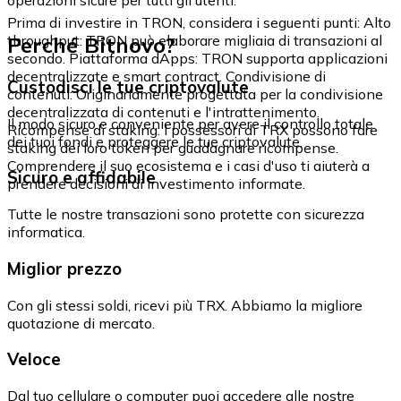
Prima di investire in TRON, considera i seguenti punti: Alto
Perché Bitnovo?
throughput: TRON può elaborare migliaia di transazioni al
secondo. Piattaforma dApps: TRON supporta applicazioni
decentralizzate e smart contract. Condivisione di
Custodisci le tue criptovalute
contenuti: Originariamente progettata per la condivisione
decentralizzata di contenuti e l'intrattenimento.
Il modo sicuro e conveniente per avere il controllo totale
Ricompense di staking: I possessori di TRX possono fare
dei tuoi fondi e proteggere le tue criptovalute.
staking dei loro token per guadagnare ricompense.
Comprendere il suo ecosistema e i casi d'uso ti aiuterà a
Sicuro e affidabile
prendere decisioni di investimento informate.
Tutte le nostre transazioni sono protette con sicurezza
informatica.
Miglior prezzo
Con gli stessi soldi, ricevi più TRX. Abbiamo la migliore
quotazione di mercato.
Veloce
Dal tuo cellulare o computer puoi accedere alle nostre