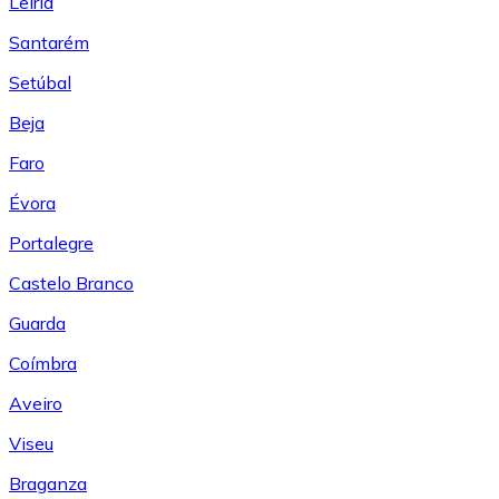
Leiría
Santarém
Setúbal
Beja
Faro
Évora
Portalegre
Castelo Branco
Guarda
Coímbra
Aveiro
Viseu
Braganza