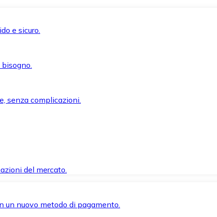
do e sicuro.
i bisogno.
e, senza complicazioni.
azioni del mercato.
 con un nuovo metodo di pagamento.