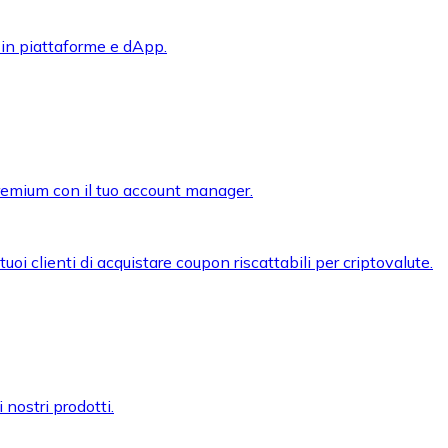
 in piattaforme e dApp.
premium con il tuo account manager.
oi clienti di acquistare coupon riscattabili per criptovalute.
 nostri prodotti.