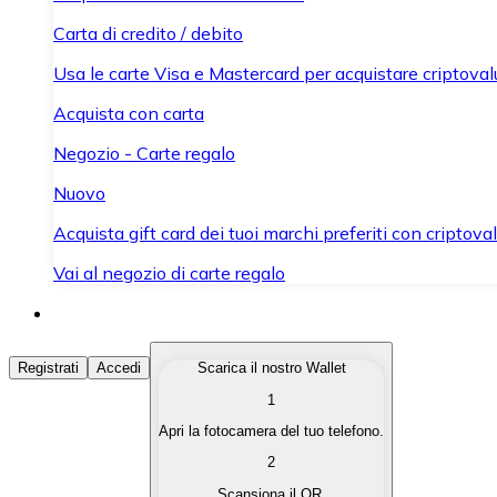
Carta di credito / debito
Usa le carte Visa e Mastercard per acquistare criptovalut
Acquista con carta
Negozio - Carte regalo
Nuovo
Acquista gift card dei tuoi marchi preferiti con criptoval
Vai al negozio di carte regalo
Acquista Criptovalute
Registrati
Accedi
Scarica il nostro Wallet
1
Acquista le criptovalute che ti interessano in modo rapi
Apri la fotocamera del tuo telefono.
Vendi Criptovalute
2
Converti le tue criptovalute in valuta fiat quando ne ha
Scansiona il QR.