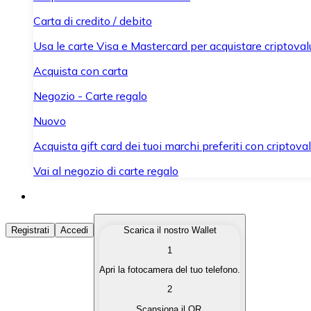
Carta di credito / debito
Usa le carte Visa e Mastercard per acquistare criptovalut
Acquista con carta
Negozio - Carte regalo
Nuovo
Acquista gift card dei tuoi marchi preferiti con criptoval
Vai al negozio di carte regalo
Acquista Criptovalute
Registrati
Accedi
Scarica il nostro Wallet
1
Acquista le criptovalute che ti interessano in modo rapi
Apri la fotocamera del tuo telefono.
Vendi Criptovalute
2
Converti le tue criptovalute in valuta fiat quando ne ha
Scansiona il QR.