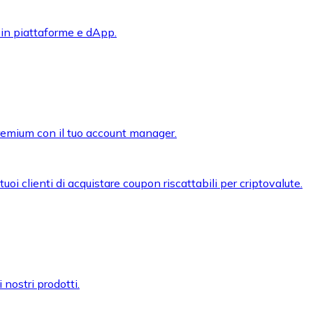
 in piattaforme e dApp.
premium con il tuo account manager.
oi clienti di acquistare coupon riscattabili per criptovalute.
 nostri prodotti.