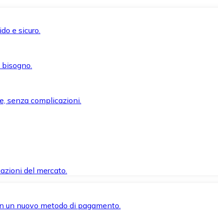
do e sicuro.
i bisogno.
e, senza complicazioni.
azioni del mercato.
 con un nuovo metodo di pagamento.