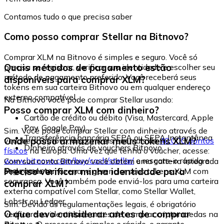
Contamos tudo o que precisa saber
Como posso comprar Stellar na Bitnovo?
Comprar XLM na Bitnovo é simples e seguro. Você só
Quais métodos de pagamento estão
precisa se registrar, verificar sua identidade e escolher seu
método de pagamento preferido. Você receberá seus
disponíveis para comprar XLM?
tokens em sua carteira Bitnovo ou em qualquer endereço
externo compatível.
Na Bitnovo você pode comprar Stellar usando:
Posso comprar XLM com dinheiro?
Cartão de crédito ou débito (Visa, Mastercard, Apple
Pay, Google Pay)
Sim. Você pode comprar Stellar com dinheiro através de
Transferência bancária SEPA ou SEPA Instantânea
Onde posso armazenar meus tokens XLM?
vouchers Bitnovo, disponíveis em mais de
40.000 pontos
Dinheiro através de vouchers Bitnovo
físicos
na Europa. Uma vez que tenha o voucher, acesse:
www.bitnovo.com/buy/cash/stellar/
e resgate-o rápida e
Com sua conta Bitnovo você obtém uma carteira integrada
seguramente.
Preciso verificar minha identidade para
onde pode armazenar e gerenciar seus tokens XLM com
segurança. Você também pode enviá-los para uma carteira
comprar XLM?
externa compatível com Stellar, como Stellar Wallet,
Lobstr ou Ledger.
Sim. Devido às regulamentações legais, é obrigatório
O que devo considerar antes de comprar
verificar sua identidade antes de comprar criptomoedas na
Bitnovo. O processo é simples e rápido, e garante