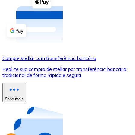
Compre criptomoedas com dinheiro e outros métodos d
Comprar com dinheiro
Transferência SEPA
Adicione fundos à sua conta Bitnovo ou faça compras d
Comprar com transferência bancária
Compre stellar com transferência bancária
Cartão de crédito / débito
Realize sua compra de stellar por transferência bancária
Use cartões Visa e Mastercard para comprar criptomoed
tradicional de forma rápida e segura.
Comprar com cartão
Loja - Cartões-presente
Sabe mais
Novo
Compre cartões-presente das suas marcas favoritas c
Ir para a loja de cartões-presente