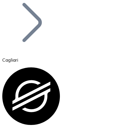
Bitcoin
BTC
Cagliari
Ethereum
ETH