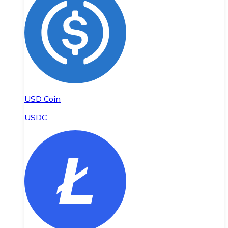
USD Coin
USDC