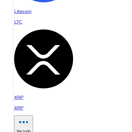
Litecoin
LTC
XRP
XRP
Ver tudo