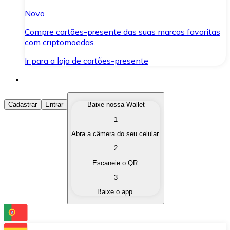
Novo
Compre cartões-presente das suas marcas favoritas
com criptomoedas.
Ir para a loja de cartões-presente
Comprar Criptomoedas
Cadastrar
Entrar
Baixe nossa Wallet
1
Compre as criptomoedas de seu interesse de forma ráp
Abra a câmera do seu celular.
Vender Criptomoedas
2
Converta suas criptomoedas em moeda fiduciária quand
Escaneie o QR.
3
Trocar (Swap)
Baixe o app.
Troque uma criptomoeda por outra instantaneamente,
Carteira Bitnovo