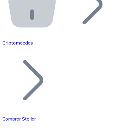
API Bitnovo
Integre nossa API no seu ecossistema.
Tornar-se Revendedor
Junte-se à nossa rede de revendedores e comercialize 
Criptomoedas
Adicionar um Token
Adicione o token do seu projeto ao nosso serviço de c
Comprar Stellar