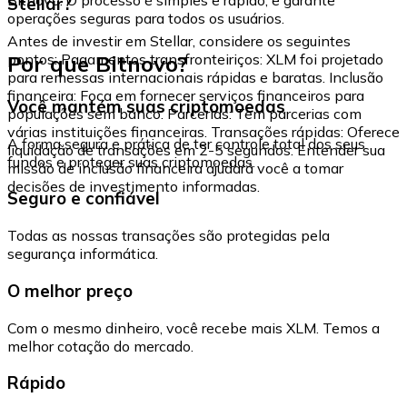
Stellar?
operações seguras para todos os usuários.
Antes de investir em Stellar, considere os seguintes
Por que Bitnovo?
pontos: Pagamentos transfronteiriços: XLM foi projetado
para remessas internacionais rápidas e baratas. Inclusão
financeira: Foca em fornecer serviços financeiros para
Você mantém suas criptomoedas
populações sem banco. Parcerias: Tem parcerias com
várias instituições financeiras. Transações rápidas: Oferece
A forma segura e prática de ter controle total dos seus
liquidação de transações em 2-5 segundos. Entender sua
fundos e proteger suas criptomoedas.
missão de inclusão financeira ajudará você a tomar
decisões de investimento informadas.
Seguro e confiável
Todas as nossas transações são protegidas pela
segurança informática.
O melhor preço
Com o mesmo dinheiro, você recebe mais XLM. Temos a
melhor cotação do mercado.
Rápido