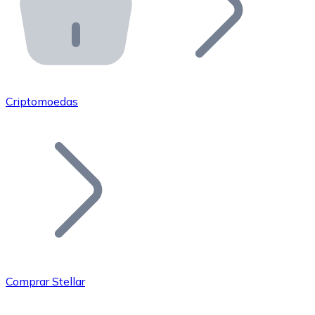
API Bitnovo
Integre nossa API no seu ecossistema.
Tornar-se Revendedor
Junte-se à nossa rede de revendedores e comercialize 
Criptomoedas
Adicionar um Token
Adicione o token do seu projeto ao nosso serviço de c
Comprar Stellar