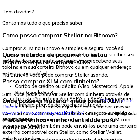
Tem dúvidas?
Contamos tudo o que precisa saber
Como posso comprar Stellar na Bitnovo?
Comprar XLM na Bitnovo é simples e seguro. Você só
Quais métodos de pagamento estão
precisa se registrar, verificar sua identidade e escolher seu
método de pagamento preferido. Você receberá seus
disponíveis para comprar XLM?
tokens em sua carteira Bitnovo ou em qualquer endereço
externo compatível.
Na Bitnovo você pode comprar Stellar usando:
Posso comprar XLM com dinheiro?
Cartão de crédito ou débito (Visa, Mastercard, Apple
Pay, Google Pay)
Sim. Você pode comprar Stellar com dinheiro através de
Transferência bancária SEPA ou SEPA Instantânea
Onde posso armazenar meus tokens XLM?
vouchers Bitnovo, disponíveis em mais de
40.000 pontos
Dinheiro através de vouchers Bitnovo
físicos
na Europa. Uma vez que tenha o voucher, acesse:
www.bitnovo.com/buy/cash/stellar/
e resgate-o rápida e
Com sua conta Bitnovo você obtém uma carteira integrada
seguramente.
Preciso verificar minha identidade para
onde pode armazenar e gerenciar seus tokens XLM com
segurança. Você também pode enviá-los para uma carteira
comprar XLM?
externa compatível com Stellar, como Stellar Wallet,
Lobstr ou Ledger.
Sim. Devido às regulamentações legais, é obrigatório