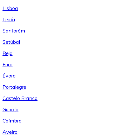
Lisboa
Leiría
Santarém
Setúbal
Beja
Faro
Évora
Portalegre
Castelo Branco
Guarda
Coímbra
Aveiro