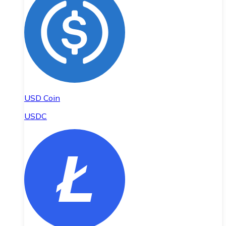
USD Coin
USDC