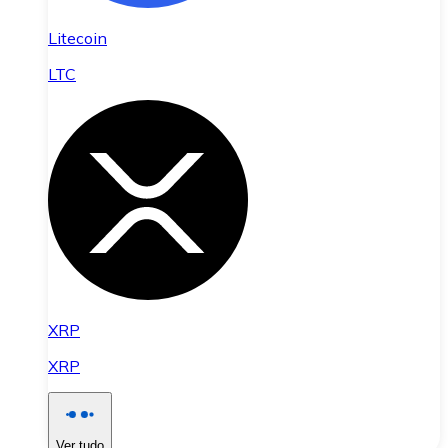
Litecoin
LTC
XRP
XRP
Ver tudo