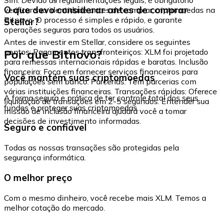
O que devo considerar antes de comprar
verificar sua identidade antes de comprar criptomoedas na
Bitnovo. O processo é simples e rápido, e garante
Stellar?
operações seguras para todos os usuários.
Antes de investir em Stellar, considere os seguintes
Por que Bitnovo?
pontos: Pagamentos transfronteiriços: XLM foi projetado
para remessas internacionais rápidas e baratas. Inclusão
financeira: Foca em fornecer serviços financeiros para
Você mantém suas criptomoedas
populações sem banco. Parcerias: Tem parcerias com
várias instituições financeiras. Transações rápidas: Oferece
A forma segura e prática de ter controle total dos seus
liquidação de transações em 2-5 segundos. Entender sua
fundos e proteger suas criptomoedas.
missão de inclusão financeira ajudará você a tomar
decisões de investimento informadas.
Seguro e confiável
Todas as nossas transações são protegidas pela
segurança informática.
O melhor preço
Com o mesmo dinheiro, você recebe mais XLM. Temos a
melhor cotação do mercado.