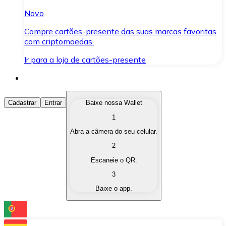
Novo
Compre cartões-presente das suas marcas favoritas
com criptomoedas.
Ir para a loja de cartões-presente
Comprar Criptomoedas
Cadastrar
Entrar
Baixe nossa Wallet
1
Compre as criptomoedas de seu interesse de forma ráp
Abra a câmera do seu celular.
Vender Criptomoedas
2
Converta suas criptomoedas em moeda fiduciária quand
Escaneie o QR.
3
Trocar (Swap)
Baixe o app.
Troque uma criptomoeda por outra instantaneamente,
Carteira Bitnovo