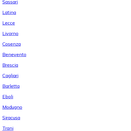
Sassari
Latina
Lecce
Livorno
Cosenza
Benevento
Brescia
Cagliari
Barletta
Eboli
Modugno
Siracusa
Trani