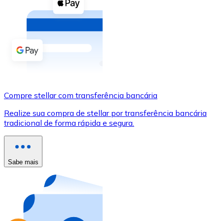
Compre criptomoedas com dinheiro e outros métodos d
Comprar com dinheiro
Transferência SEPA
Adicione fundos à sua conta Bitnovo ou faça compras d
Comprar com transferência bancária
Compre stellar com transferência bancária
Cartão de crédito / débito
Realize sua compra de stellar por transferência bancária
Use cartões Visa e Mastercard para comprar criptomoed
tradicional de forma rápida e segura.
Comprar com cartão
Loja - Cartões-presente
Sabe mais
Novo
Compre cartões-presente das suas marcas favoritas c
Ir para a loja de cartões-presente