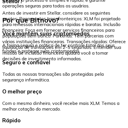
Stellar?
operações seguras para todos os usuários.
Antes de investir em Stellar, considere os seguintes
Por que Bitnovo?
pontos: Pagamentos transfronteiriços: XLM foi projetado
para remessas internacionais rápidas e baratas. Inclusão
financeira: Foca em fornecer serviços financeiros para
Você mantém suas criptomoedas
populações sem banco. Parcerias: Tem parcerias com
várias instituições financeiras. Transações rápidas: Oferece
A forma segura e prática de ter controle total dos seus
liquidação de transações em 2-5 segundos. Entender sua
fundos e proteger suas criptomoedas.
missão de inclusão financeira ajudará você a tomar
decisões de investimento informadas.
Seguro e confiável
Todas as nossas transações são protegidas pela
segurança informática.
O melhor preço
Com o mesmo dinheiro, você recebe mais XLM. Temos a
melhor cotação do mercado.
Rápido