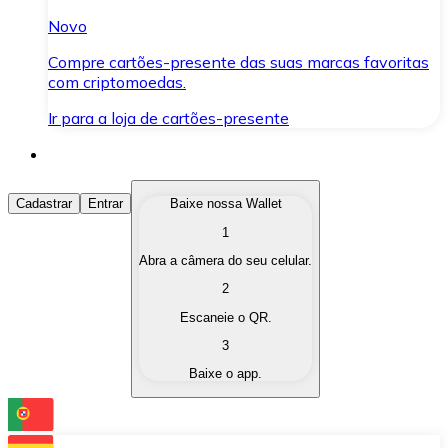
Novo
Compre cartões-presente das suas marcas favoritas
com criptomoedas.
Ir para a loja de cartões-presente
Comprar Criptomoedas
Cadastrar
Entrar
Baixe nossa Wallet
1
Compre as criptomoedas de seu interesse de forma ráp
Abra a câmera do seu celular.
Vender Criptomoedas
2
Converta suas criptomoedas em moeda fiduciária quand
Escaneie o QR.
3
Trocar (Swap)
Baixe o app.
Troque uma criptomoeda por outra instantaneamente,
Carteira Bitnovo