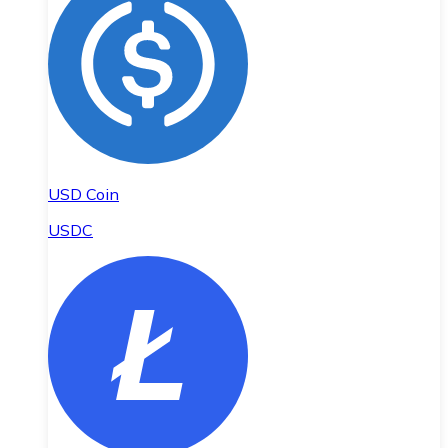
USD Coin
USDC