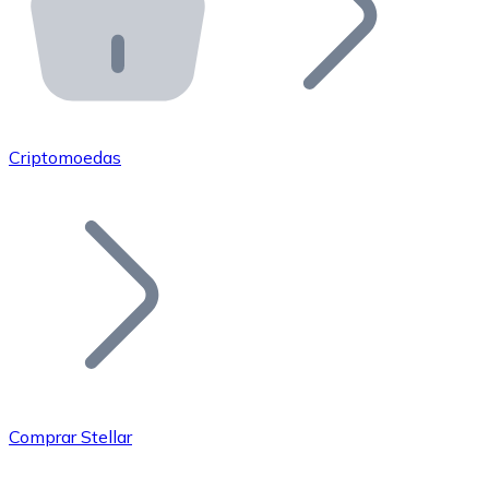
API Bitnovo
Integre nossa API no seu ecossistema.
Tornar-se Revendedor
Junte-se à nossa rede de revendedores e comercialize 
Criptomoedas
Adicionar um Token
Adicione o token do seu projeto ao nosso serviço de c
Comprar Stellar