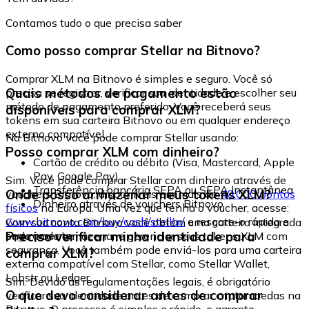
Contamos tudo o que precisa saber
Como posso comprar Stellar na Bitnovo?
Comprar XLM na Bitnovo é simples e seguro. Você só
Quais métodos de pagamento estão
precisa se registrar, verificar sua identidade e escolher seu
método de pagamento preferido. Você receberá seus
disponíveis para comprar XLM?
tokens em sua carteira Bitnovo ou em qualquer endereço
externo compatível.
Na Bitnovo você pode comprar Stellar usando:
Posso comprar XLM com dinheiro?
Cartão de crédito ou débito (Visa, Mastercard, Apple
Pay, Google Pay)
Sim. Você pode comprar Stellar com dinheiro através de
Transferência bancária SEPA ou SEPA Instantânea
Onde posso armazenar meus tokens XLM?
vouchers Bitnovo, disponíveis em mais de
40.000 pontos
Dinheiro através de vouchers Bitnovo
físicos
na Europa. Uma vez que tenha o voucher, acesse:
www.bitnovo.com/buy/cash/stellar/
e resgate-o rápida e
Com sua conta Bitnovo você obtém uma carteira integrada
seguramente.
Preciso verificar minha identidade para
onde pode armazenar e gerenciar seus tokens XLM com
segurança. Você também pode enviá-los para uma carteira
comprar XLM?
externa compatível com Stellar, como Stellar Wallet,
Lobstr ou Ledger.
Sim. Devido às regulamentações legais, é obrigatório
O que devo considerar antes de comprar
verificar sua identidade antes de comprar criptomoedas na
Bitnovo. O processo é simples e rápido, e garante