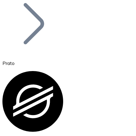
Bitcoin
BTC
Prato
Ethereum
ETH