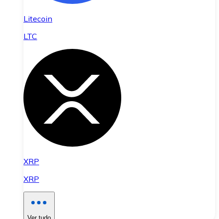
Litecoin
LTC
XRP
XRP
Ver tudo