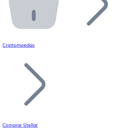
API Bitnovo
Integre nossa API no seu ecossistema.
Tornar-se Revendedor
Junte-se à nossa rede de revendedores e comercialize 
Criptomoedas
Adicionar um Token
Adicione o token do seu projeto ao nosso serviço de c
Comprar Stellar