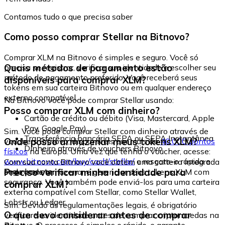
Contamos tudo o que precisa saber
Como posso comprar Stellar na Bitnovo?
Comprar XLM na Bitnovo é simples e seguro. Você só
Quais métodos de pagamento estão
precisa se registrar, verificar sua identidade e escolher seu
método de pagamento preferido. Você receberá seus
disponíveis para comprar XLM?
tokens em sua carteira Bitnovo ou em qualquer endereço
externo compatível.
Na Bitnovo você pode comprar Stellar usando:
Posso comprar XLM com dinheiro?
Cartão de crédito ou débito (Visa, Mastercard, Apple
Pay, Google Pay)
Sim. Você pode comprar Stellar com dinheiro através de
Transferência bancária SEPA ou SEPA Instantânea
Onde posso armazenar meus tokens XLM?
vouchers Bitnovo, disponíveis em mais de
40.000 pontos
Dinheiro através de vouchers Bitnovo
físicos
na Europa. Uma vez que tenha o voucher, acesse:
www.bitnovo.com/buy/cash/stellar/
e resgate-o rápida e
Com sua conta Bitnovo você obtém uma carteira integrada
seguramente.
Preciso verificar minha identidade para
onde pode armazenar e gerenciar seus tokens XLM com
segurança. Você também pode enviá-los para uma carteira
comprar XLM?
externa compatível com Stellar, como Stellar Wallet,
Lobstr ou Ledger.
Sim. Devido às regulamentações legais, é obrigatório
O que devo considerar antes de comprar
verificar sua identidade antes de comprar criptomoedas na
Bitnovo. O processo é simples e rápido, e garante