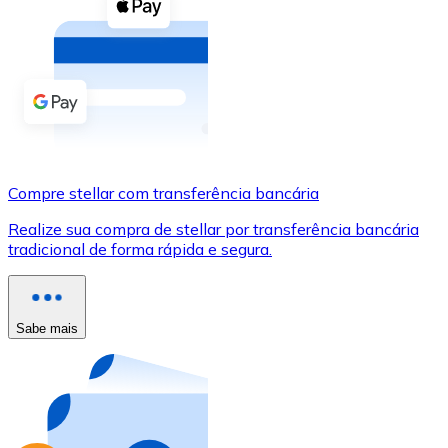
Compre criptomoedas com dinheiro e outros métodos d
Comprar com dinheiro
Transferência SEPA
Adicione fundos à sua conta Bitnovo ou faça compras d
Comprar com transferência bancária
Compre stellar com transferência bancária
Cartão de crédito / débito
Realize sua compra de stellar por transferência bancária
Use cartões Visa e Mastercard para comprar criptomoed
tradicional de forma rápida e segura.
Comprar com cartão
Loja - Cartões-presente
Sabe mais
Novo
Compre cartões-presente das suas marcas favoritas c
Ir para a loja de cartões-presente