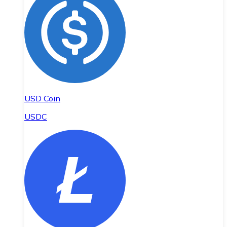
USD Coin
USDC