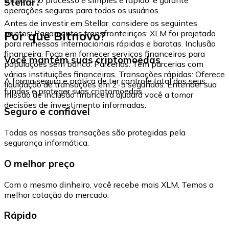
Stellar?
operações seguras para todos os usuários.
Antes de investir em Stellar, considere os seguintes
Por que Bitnovo?
pontos: Pagamentos transfronteiriços: XLM foi projetado
para remessas internacionais rápidas e baratas. Inclusão
financeira: Foca em fornecer serviços financeiros para
Você mantém suas criptomoedas
populações sem banco. Parcerias: Tem parcerias com
várias instituições financeiras. Transações rápidas: Oferece
A forma segura e prática de ter controle total dos seus
liquidação de transações em 2-5 segundos. Entender sua
fundos e proteger suas criptomoedas.
missão de inclusão financeira ajudará você a tomar
decisões de investimento informadas.
Seguro e confiável
Todas as nossas transações são protegidas pela
segurança informática.
O melhor preço
Com o mesmo dinheiro, você recebe mais XLM. Temos a
melhor cotação do mercado.
Rápido