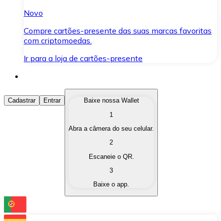
Novo
Compre cartões-presente das suas marcas favoritas
com criptomoedas.
Ir para a loja de cartões-presente
Comprar Criptomoedas
Cadastrar
Entrar
Baixe nossa Wallet
1
Compre as criptomoedas de seu interesse de forma ráp
Abra a câmera do seu celular.
Vender Criptomoedas
2
Converta suas criptomoedas em moeda fiduciária quand
Escaneie o QR.
3
Trocar (Swap)
Baixe o app.
Troque uma criptomoeda por outra instantaneamente,
Carteira Bitnovo