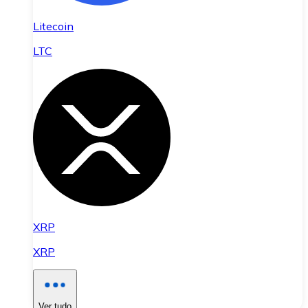
Litecoin
LTC
XRP
XRP
Ver tudo