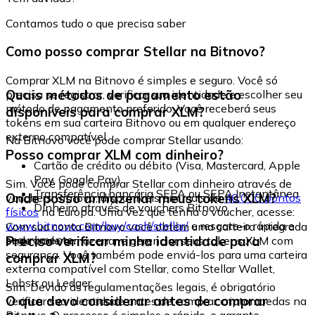
Contamos tudo o que precisa saber
Como posso comprar Stellar na Bitnovo?
Comprar XLM na Bitnovo é simples e seguro. Você só
Quais métodos de pagamento estão
precisa se registrar, verificar sua identidade e escolher seu
método de pagamento preferido. Você receberá seus
disponíveis para comprar XLM?
tokens em sua carteira Bitnovo ou em qualquer endereço
externo compatível.
Na Bitnovo você pode comprar Stellar usando:
Posso comprar XLM com dinheiro?
Cartão de crédito ou débito (Visa, Mastercard, Apple
Pay, Google Pay)
Sim. Você pode comprar Stellar com dinheiro através de
Transferência bancária SEPA ou SEPA Instantânea
Onde posso armazenar meus tokens XLM?
vouchers Bitnovo, disponíveis em mais de
40.000 pontos
Dinheiro através de vouchers Bitnovo
físicos
na Europa. Uma vez que tenha o voucher, acesse:
www.bitnovo.com/buy/cash/stellar/
e resgate-o rápida e
Com sua conta Bitnovo você obtém uma carteira integrada
seguramente.
Preciso verificar minha identidade para
onde pode armazenar e gerenciar seus tokens XLM com
segurança. Você também pode enviá-los para uma carteira
comprar XLM?
externa compatível com Stellar, como Stellar Wallet,
Lobstr ou Ledger.
Sim. Devido às regulamentações legais, é obrigatório
O que devo considerar antes de comprar
verificar sua identidade antes de comprar criptomoedas na
Bitnovo. O processo é simples e rápido, e garante