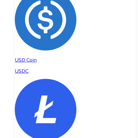
USD Coin
USDC