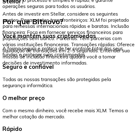
Stellar?
operações seguras para todos os usuários.
Antes de investir em Stellar, considere os seguintes
Por que Bitnovo?
pontos: Pagamentos transfronteiriços: XLM foi projetado
para remessas internacionais rápidas e baratas. Inclusão
financeira: Foca em fornecer serviços financeiros para
Você mantém suas criptomoedas
populações sem banco. Parcerias: Tem parcerias com
várias instituições financeiras. Transações rápidas: Oferece
A forma segura e prática de ter controle total dos seus
liquidação de transações em 2-5 segundos. Entender sua
fundos e proteger suas criptomoedas.
missão de inclusão financeira ajudará você a tomar
decisões de investimento informadas.
Seguro e confiável
Todas as nossas transações são protegidas pela
segurança informática.
O melhor preço
Com o mesmo dinheiro, você recebe mais XLM. Temos a
melhor cotação do mercado.
Rápido