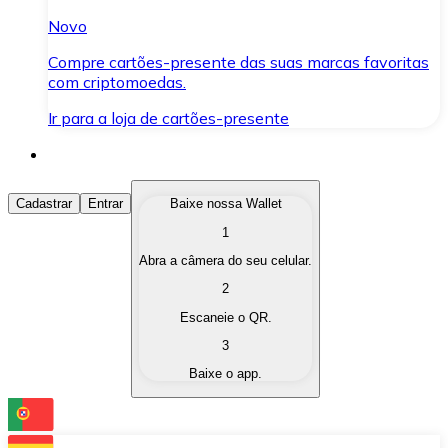
Novo
Compre cartões-presente das suas marcas favoritas
com criptomoedas.
Ir para a loja de cartões-presente
Comprar Criptomoedas
Cadastrar
Entrar
Baixe nossa Wallet
1
Compre as criptomoedas de seu interesse de forma ráp
Abra a câmera do seu celular.
Vender Criptomoedas
2
Converta suas criptomoedas em moeda fiduciária quand
Escaneie o QR.
3
Trocar (Swap)
Baixe o app.
Troque uma criptomoeda por outra instantaneamente,
Carteira Bitnovo