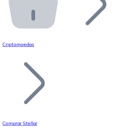
API Bitnovo
Integre nossa API no seu ecossistema.
Tornar-se Revendedor
Junte-se à nossa rede de revendedores e comercialize 
Criptomoedas
Adicionar um Token
Adicione o token do seu projeto ao nosso serviço de c
Comprar Stellar