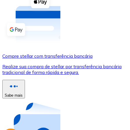
Compre criptomoedas com dinheiro e outros métodos d
Comprar com dinheiro
Transferência SEPA
Adicione fundos à sua conta Bitnovo ou faça compras d
Comprar com transferência bancária
Compre stellar com transferência bancária
Cartão de crédito / débito
Realize sua compra de stellar por transferência bancária
Use cartões Visa e Mastercard para comprar criptomoed
tradicional de forma rápida e segura.
Comprar com cartão
Loja - Cartões-presente
Sabe mais
Novo
Compre cartões-presente das suas marcas favoritas c
Ir para a loja de cartões-presente