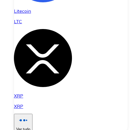
Litecoin
LTC
XRP
XRP
Ver tudo