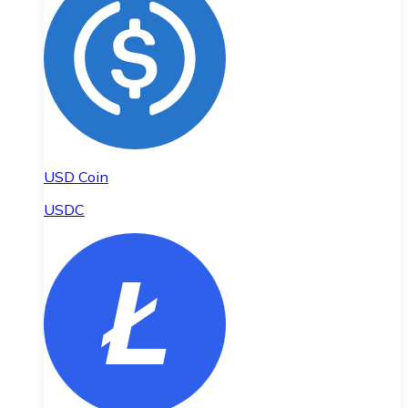
USD Coin
USDC