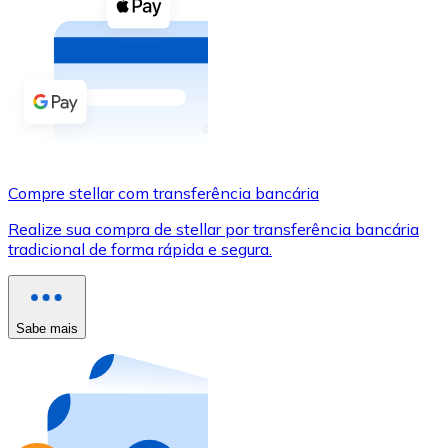
Compre criptomoedas com dinheiro e outros métodos d
Comprar com dinheiro
Transferência SEPA
Adicione fundos à sua conta Bitnovo ou faça compras d
Comprar com transferência bancária
Compre stellar com transferência bancária
Cartão de crédito / débito
Realize sua compra de stellar por transferência bancária
Use cartões Visa e Mastercard para comprar criptomoed
tradicional de forma rápida e segura.
Comprar com cartão
Loja - Cartões-presente
Sabe mais
Novo
Compre cartões-presente das suas marcas favoritas c
Ir para a loja de cartões-presente