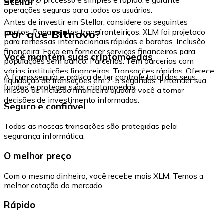
Stellar?
operações seguras para todos os usuários.
Antes de investir em Stellar, considere os seguintes
Por que Bitnovo?
pontos: Pagamentos transfronteiriços: XLM foi projetado
para remessas internacionais rápidas e baratas. Inclusão
financeira: Foca em fornecer serviços financeiros para
Você mantém suas criptomoedas
populações sem banco. Parcerias: Tem parcerias com
várias instituições financeiras. Transações rápidas: Oferece
A forma segura e prática de ter controle total dos seus
liquidação de transações em 2-5 segundos. Entender sua
fundos e proteger suas criptomoedas.
missão de inclusão financeira ajudará você a tomar
decisões de investimento informadas.
Seguro e confiável
Todas as nossas transações são protegidas pela
segurança informática.
O melhor preço
Com o mesmo dinheiro, você recebe mais XLM. Temos a
melhor cotação do mercado.
Rápido