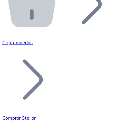
API Bitnovo
Integre nossa API no seu ecossistema.
Tornar-se Revendedor
Junte-se à nossa rede de revendedores e comercialize 
Criptomoedas
Adicionar um Token
Adicione o token do seu projeto ao nosso serviço de c
Comprar Stellar