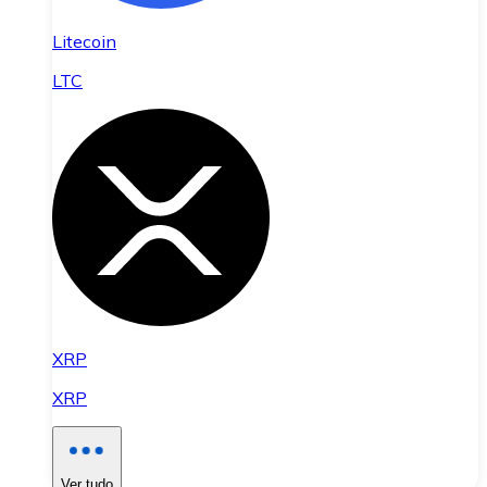
Litecoin
LTC
XRP
XRP
Ver tudo