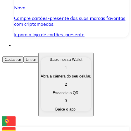
Novo
Compre cartões-presente das suas marcas favoritas
com criptomoedas.
Ir para a loja de cartões-presente
Comprar Criptomoedas
Cadastrar
Entrar
Baixe nossa Wallet
1
Compre as criptomoedas de seu interesse de forma ráp
Abra a câmera do seu celular.
Vender Criptomoedas
2
Converta suas criptomoedas em moeda fiduciária quand
Escaneie o QR.
3
Trocar (Swap)
Baixe o app.
Troque uma criptomoeda por outra instantaneamente,
Carteira Bitnovo