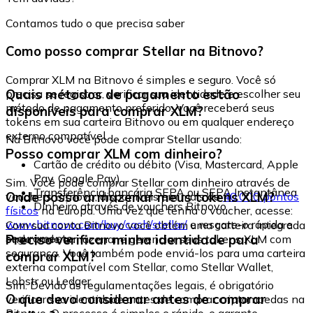
Contamos tudo o que precisa saber
Como posso comprar Stellar na Bitnovo?
Comprar XLM na Bitnovo é simples e seguro. Você só
Quais métodos de pagamento estão
precisa se registrar, verificar sua identidade e escolher seu
método de pagamento preferido. Você receberá seus
disponíveis para comprar XLM?
tokens em sua carteira Bitnovo ou em qualquer endereço
externo compatível.
Na Bitnovo você pode comprar Stellar usando:
Posso comprar XLM com dinheiro?
Cartão de crédito ou débito (Visa, Mastercard, Apple
Pay, Google Pay)
Sim. Você pode comprar Stellar com dinheiro através de
Transferência bancária SEPA ou SEPA Instantânea
Onde posso armazenar meus tokens XLM?
vouchers Bitnovo, disponíveis em mais de
40.000 pontos
Dinheiro através de vouchers Bitnovo
físicos
na Europa. Uma vez que tenha o voucher, acesse:
www.bitnovo.com/buy/cash/stellar/
e resgate-o rápida e
Com sua conta Bitnovo você obtém uma carteira integrada
seguramente.
Preciso verificar minha identidade para
onde pode armazenar e gerenciar seus tokens XLM com
segurança. Você também pode enviá-los para uma carteira
comprar XLM?
externa compatível com Stellar, como Stellar Wallet,
Lobstr ou Ledger.
Sim. Devido às regulamentações legais, é obrigatório
O que devo considerar antes de comprar
verificar sua identidade antes de comprar criptomoedas na
Bitnovo. O processo é simples e rápido, e garante