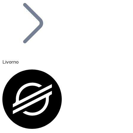
Bitcoin
BTC
Livorno
Ethereum
ETH