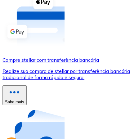
Compre criptomoedas com dinheiro e outros métodos d
Comprar com dinheiro
Transferência SEPA
Adicione fundos à sua conta Bitnovo ou faça compras d
Comprar com transferência bancária
Compre stellar com transferência bancária
Cartão de crédito / débito
Realize sua compra de stellar por transferência bancária
Use cartões Visa e Mastercard para comprar criptomoed
tradicional de forma rápida e segura.
Comprar com cartão
Loja - Cartões-presente
Sabe mais
Novo
Compre cartões-presente das suas marcas favoritas c
Ir para a loja de cartões-presente