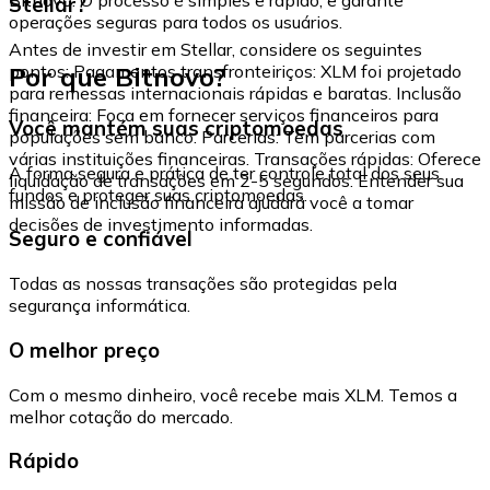
Stellar?
operações seguras para todos os usuários.
Antes de investir em Stellar, considere os seguintes
Por que Bitnovo?
pontos: Pagamentos transfronteiriços: XLM foi projetado
para remessas internacionais rápidas e baratas. Inclusão
financeira: Foca em fornecer serviços financeiros para
Você mantém suas criptomoedas
populações sem banco. Parcerias: Tem parcerias com
várias instituições financeiras. Transações rápidas: Oferece
A forma segura e prática de ter controle total dos seus
liquidação de transações em 2-5 segundos. Entender sua
fundos e proteger suas criptomoedas.
missão de inclusão financeira ajudará você a tomar
decisões de investimento informadas.
Seguro e confiável
Todas as nossas transações são protegidas pela
segurança informática.
O melhor preço
Com o mesmo dinheiro, você recebe mais XLM. Temos a
melhor cotação do mercado.
Rápido