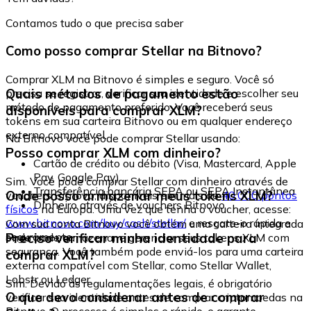
Contamos tudo o que precisa saber
Como posso comprar Stellar na Bitnovo?
Comprar XLM na Bitnovo é simples e seguro. Você só
Quais métodos de pagamento estão
precisa se registrar, verificar sua identidade e escolher seu
método de pagamento preferido. Você receberá seus
disponíveis para comprar XLM?
tokens em sua carteira Bitnovo ou em qualquer endereço
externo compatível.
Na Bitnovo você pode comprar Stellar usando:
Posso comprar XLM com dinheiro?
Cartão de crédito ou débito (Visa, Mastercard, Apple
Pay, Google Pay)
Sim. Você pode comprar Stellar com dinheiro através de
Transferência bancária SEPA ou SEPA Instantânea
Onde posso armazenar meus tokens XLM?
vouchers Bitnovo, disponíveis em mais de
40.000 pontos
Dinheiro através de vouchers Bitnovo
físicos
na Europa. Uma vez que tenha o voucher, acesse:
www.bitnovo.com/buy/cash/stellar/
e resgate-o rápida e
Com sua conta Bitnovo você obtém uma carteira integrada
seguramente.
Preciso verificar minha identidade para
onde pode armazenar e gerenciar seus tokens XLM com
segurança. Você também pode enviá-los para uma carteira
comprar XLM?
externa compatível com Stellar, como Stellar Wallet,
Lobstr ou Ledger.
Sim. Devido às regulamentações legais, é obrigatório
O que devo considerar antes de comprar
verificar sua identidade antes de comprar criptomoedas na
Bitnovo. O processo é simples e rápido, e garante