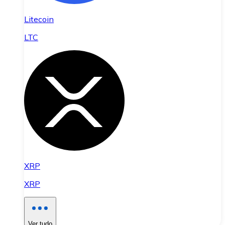
Litecoin
LTC
XRP
XRP
Ver tudo