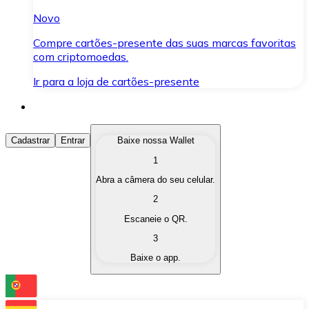
Novo
Compre cartões-presente das suas marcas favoritas
com criptomoedas.
Ir para a loja de cartões-presente
Comprar Criptomoedas
Cadastrar
Entrar
Baixe nossa Wallet
1
Compre as criptomoedas de seu interesse de forma ráp
Abra a câmera do seu celular.
Vender Criptomoedas
2
Converta suas criptomoedas em moeda fiduciária quand
Escaneie o QR.
3
Trocar (Swap)
Baixe o app.
Troque uma criptomoeda por outra instantaneamente,
Carteira Bitnovo