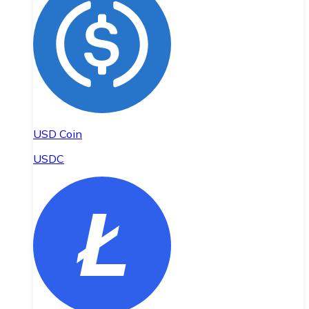
USD Coin
USDC