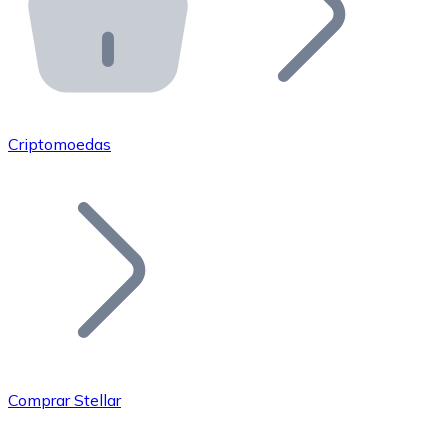
API Bitnovo
Integre nossa API no seu ecossistema.
Tornar-se Revendedor
Junte-se à nossa rede de revendedores e comercialize 
Criptomoedas
Adicionar um Token
Adicione o token do seu projeto ao nosso serviço de c
Comprar Stellar