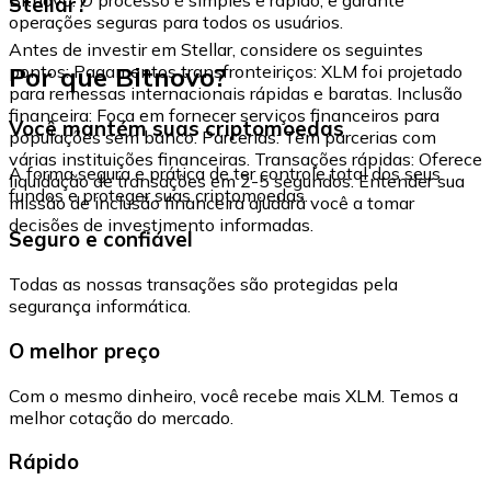
Stellar?
operações seguras para todos os usuários.
Antes de investir em Stellar, considere os seguintes
Por que Bitnovo?
pontos: Pagamentos transfronteiriços: XLM foi projetado
para remessas internacionais rápidas e baratas. Inclusão
financeira: Foca em fornecer serviços financeiros para
Você mantém suas criptomoedas
populações sem banco. Parcerias: Tem parcerias com
várias instituições financeiras. Transações rápidas: Oferece
A forma segura e prática de ter controle total dos seus
liquidação de transações em 2-5 segundos. Entender sua
fundos e proteger suas criptomoedas.
missão de inclusão financeira ajudará você a tomar
decisões de investimento informadas.
Seguro e confiável
Todas as nossas transações são protegidas pela
segurança informática.
O melhor preço
Com o mesmo dinheiro, você recebe mais XLM. Temos a
melhor cotação do mercado.
Rápido