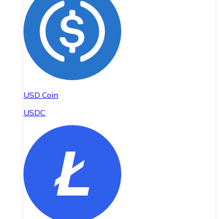
USD Coin
USDC