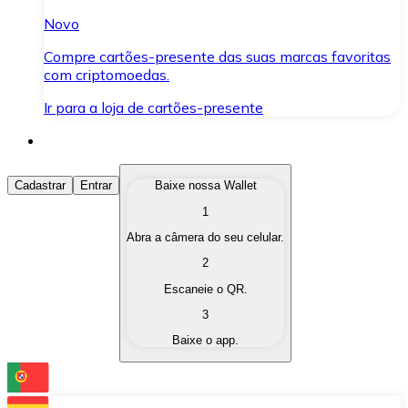
Novo
Compre cartões-presente das suas marcas favoritas
com criptomoedas.
Ir para a loja de cartões-presente
Comprar Criptomoedas
Cadastrar
Entrar
Baixe nossa Wallet
1
Compre as criptomoedas de seu interesse de forma ráp
Abra a câmera do seu celular.
Vender Criptomoedas
2
Converta suas criptomoedas em moeda fiduciária quand
Escaneie o QR.
3
Trocar (Swap)
Baixe o app.
Troque uma criptomoeda por outra instantaneamente,
Carteira Bitnovo