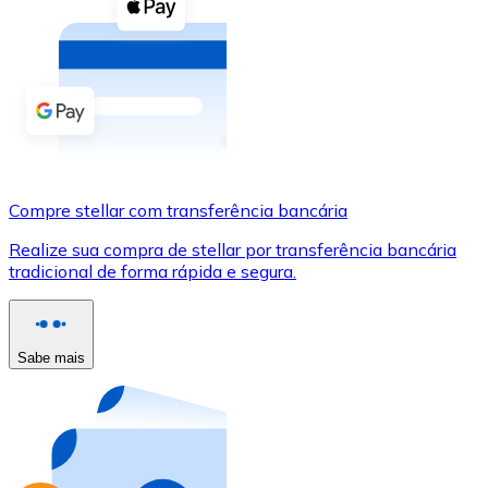
Compre criptomoedas com dinheiro e outros métodos d
Comprar com dinheiro
Transferência SEPA
Adicione fundos à sua conta Bitnovo ou faça compras d
Comprar com transferência bancária
Compre stellar com transferência bancária
Cartão de crédito / débito
Realize sua compra de stellar por transferência bancária
Use cartões Visa e Mastercard para comprar criptomoed
tradicional de forma rápida e segura.
Comprar com cartão
Loja - Cartões-presente
Sabe mais
Novo
Compre cartões-presente das suas marcas favoritas c
Ir para a loja de cartões-presente