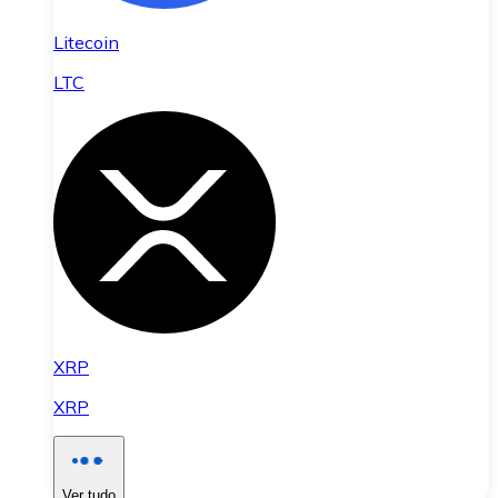
Litecoin
LTC
XRP
XRP
Ver tudo