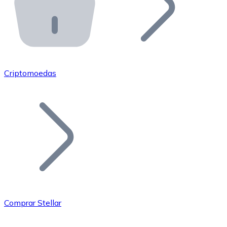
API Bitnovo
Integre nossa API no seu ecossistema.
Tornar-se Revendedor
Junte-se à nossa rede de revendedores e comercialize 
Criptomoedas
Adicionar um Token
Adicione o token do seu projeto ao nosso serviço de c
Comprar Stellar