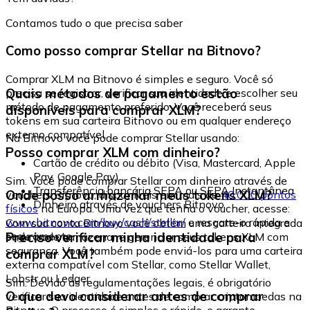
Contamos tudo o que precisa saber
Como posso comprar Stellar na Bitnovo?
Comprar XLM na Bitnovo é simples e seguro. Você só
Quais métodos de pagamento estão
precisa se registrar, verificar sua identidade e escolher seu
método de pagamento preferido. Você receberá seus
disponíveis para comprar XLM?
tokens em sua carteira Bitnovo ou em qualquer endereço
externo compatível.
Na Bitnovo você pode comprar Stellar usando:
Posso comprar XLM com dinheiro?
Cartão de crédito ou débito (Visa, Mastercard, Apple
Pay, Google Pay)
Sim. Você pode comprar Stellar com dinheiro através de
Transferência bancária SEPA ou SEPA Instantânea
Onde posso armazenar meus tokens XLM?
vouchers Bitnovo, disponíveis em mais de
40.000 pontos
Dinheiro através de vouchers Bitnovo
físicos
na Europa. Uma vez que tenha o voucher, acesse:
www.bitnovo.com/buy/cash/stellar/
e resgate-o rápida e
Com sua conta Bitnovo você obtém uma carteira integrada
seguramente.
Preciso verificar minha identidade para
onde pode armazenar e gerenciar seus tokens XLM com
segurança. Você também pode enviá-los para uma carteira
comprar XLM?
externa compatível com Stellar, como Stellar Wallet,
Lobstr ou Ledger.
Sim. Devido às regulamentações legais, é obrigatório
O que devo considerar antes de comprar
verificar sua identidade antes de comprar criptomoedas na
Bitnovo. O processo é simples e rápido, e garante