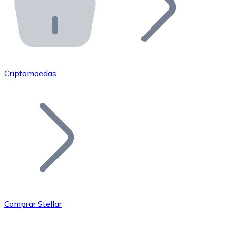
API Bitnovo
Integre nossa API no seu ecossistema.
Tornar-se Revendedor
Junte-se à nossa rede de revendedores e comercialize 
Criptomoedas
Adicionar um Token
Adicione o token do seu projeto ao nosso serviço de c
Comprar Stellar