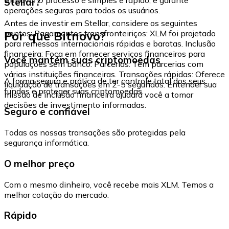
Stellar?
operações seguras para todos os usuários.
Antes de investir em Stellar, considere os seguintes
Por que Bitnovo?
pontos: Pagamentos transfronteiriços: XLM foi projetado
para remessas internacionais rápidas e baratas. Inclusão
financeira: Foca em fornecer serviços financeiros para
Você mantém suas criptomoedas
populações sem banco. Parcerias: Tem parcerias com
várias instituições financeiras. Transações rápidas: Oferece
A forma segura e prática de ter controle total dos seus
liquidação de transações em 2-5 segundos. Entender sua
fundos e proteger suas criptomoedas.
missão de inclusão financeira ajudará você a tomar
decisões de investimento informadas.
Seguro e confiável
Todas as nossas transações são protegidas pela
segurança informática.
O melhor preço
Com o mesmo dinheiro, você recebe mais XLM. Temos a
melhor cotação do mercado.
Rápido