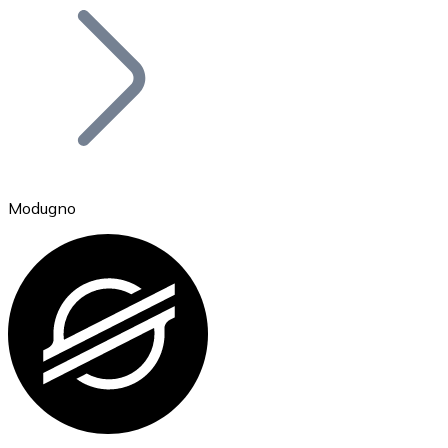
Bitcoin
BTC
Modugno
Ethereum
ETH