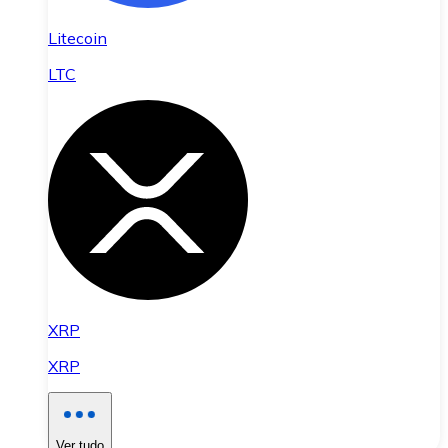
Litecoin
LTC
XRP
XRP
Ver tudo