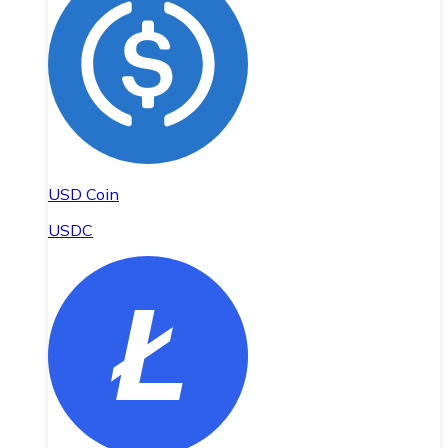
USD Coin
USDC