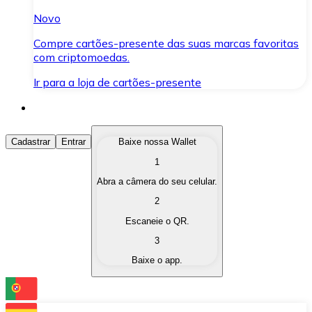
Novo
Compre cartões-presente das suas marcas favoritas
com criptomoedas.
Ir para a loja de cartões-presente
Comprar Criptomoedas
Cadastrar
Entrar
Baixe nossa Wallet
1
Compre as criptomoedas de seu interesse de forma ráp
Abra a câmera do seu celular.
Vender Criptomoedas
2
Converta suas criptomoedas em moeda fiduciária quand
Escaneie o QR.
3
Trocar (Swap)
Baixe o app.
Troque uma criptomoeda por outra instantaneamente,
Carteira Bitnovo