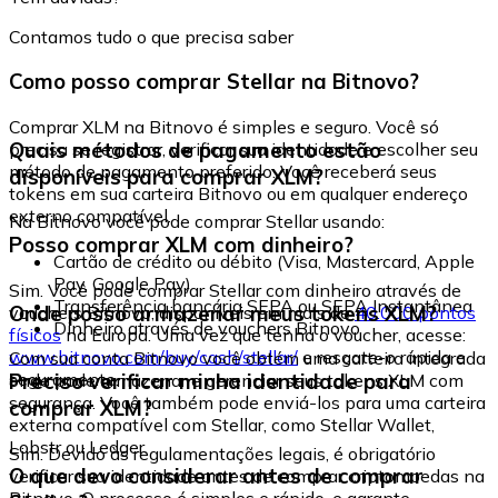
Contamos tudo o que precisa saber
Como posso comprar Stellar na Bitnovo?
Comprar XLM na Bitnovo é simples e seguro. Você só
Quais métodos de pagamento estão
precisa se registrar, verificar sua identidade e escolher seu
método de pagamento preferido. Você receberá seus
disponíveis para comprar XLM?
tokens em sua carteira Bitnovo ou em qualquer endereço
externo compatível.
Na Bitnovo você pode comprar Stellar usando:
Posso comprar XLM com dinheiro?
Cartão de crédito ou débito (Visa, Mastercard, Apple
Pay, Google Pay)
Sim. Você pode comprar Stellar com dinheiro através de
Transferência bancária SEPA ou SEPA Instantânea
Onde posso armazenar meus tokens XLM?
vouchers Bitnovo, disponíveis em mais de
40.000 pontos
Dinheiro através de vouchers Bitnovo
físicos
na Europa. Uma vez que tenha o voucher, acesse:
www.bitnovo.com/buy/cash/stellar/
e resgate-o rápida e
Com sua conta Bitnovo você obtém uma carteira integrada
seguramente.
Preciso verificar minha identidade para
onde pode armazenar e gerenciar seus tokens XLM com
segurança. Você também pode enviá-los para uma carteira
comprar XLM?
externa compatível com Stellar, como Stellar Wallet,
Lobstr ou Ledger.
Sim. Devido às regulamentações legais, é obrigatório
O que devo considerar antes de comprar
verificar sua identidade antes de comprar criptomoedas na
Bitnovo. O processo é simples e rápido, e garante