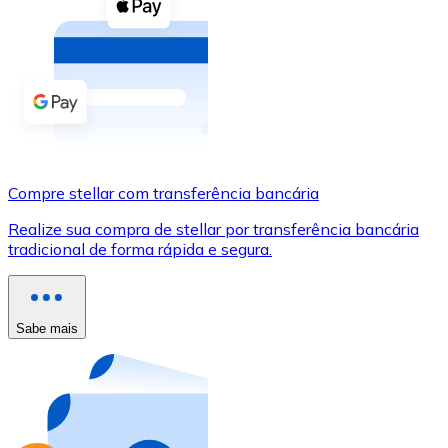
Compre criptomoedas com dinheiro e outros métodos d
Comprar com dinheiro
Transferência SEPA
Adicione fundos à sua conta Bitnovo ou faça compras d
Comprar com transferência bancária
Compre stellar com transferência bancária
Cartão de crédito / débito
Realize sua compra de stellar por transferência bancária
Use cartões Visa e Mastercard para comprar criptomoed
tradicional de forma rápida e segura.
Comprar com cartão
Loja - Cartões-presente
Sabe mais
Novo
Compre cartões-presente das suas marcas favoritas c
Ir para a loja de cartões-presente