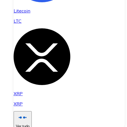
Litecoin
LTC
XRP
XRP
Ver tudo