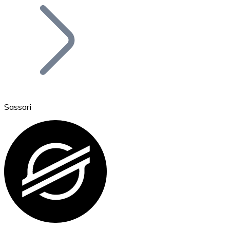
Bitcoin
BTC
Sassari
Ethereum
ETH