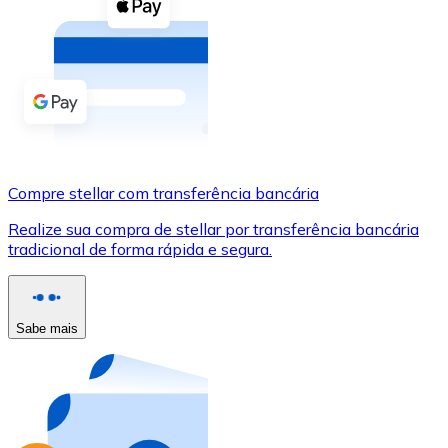
Compre criptomoedas com dinheiro e outros métodos d
Comprar com dinheiro
Transferência SEPA
Adicione fundos à sua conta Bitnovo ou faça compras d
Comprar com transferência bancária
Compre stellar com transferência bancária
Cartão de crédito / débito
Realize sua compra de stellar por transferência bancária
Use cartões Visa e Mastercard para comprar criptomoed
tradicional de forma rápida e segura.
Comprar com cartão
Loja - Cartões-presente
Sabe mais
Novo
Compre cartões-presente das suas marcas favoritas c
Ir para a loja de cartões-presente