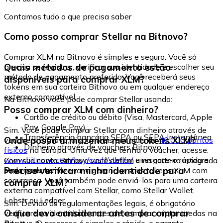
Contamos tudo o que precisa saber
Como posso comprar Stellar na Bitnovo?
Comprar XLM na Bitnovo é simples e seguro. Você só
Quais métodos de pagamento estão
precisa se registrar, verificar sua identidade e escolher seu
método de pagamento preferido. Você receberá seus
disponíveis para comprar XLM?
tokens em sua carteira Bitnovo ou em qualquer endereço
externo compatível.
Na Bitnovo você pode comprar Stellar usando:
Posso comprar XLM com dinheiro?
Cartão de crédito ou débito (Visa, Mastercard, Apple
Pay, Google Pay)
Sim. Você pode comprar Stellar com dinheiro através de
Transferência bancária SEPA ou SEPA Instantânea
Onde posso armazenar meus tokens XLM?
vouchers Bitnovo, disponíveis em mais de
40.000 pontos
Dinheiro através de vouchers Bitnovo
físicos
na Europa. Uma vez que tenha o voucher, acesse:
www.bitnovo.com/buy/cash/stellar/
e resgate-o rápida e
Com sua conta Bitnovo você obtém uma carteira integrada
seguramente.
Preciso verificar minha identidade para
onde pode armazenar e gerenciar seus tokens XLM com
segurança. Você também pode enviá-los para uma carteira
comprar XLM?
externa compatível com Stellar, como Stellar Wallet,
Lobstr ou Ledger.
Sim. Devido às regulamentações legais, é obrigatório
O que devo considerar antes de comprar
verificar sua identidade antes de comprar criptomoedas na
Bitnovo. O processo é simples e rápido, e garante