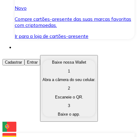
Novo
Compre cartões-presente das suas marcas favoritas
com criptomoedas.
Ir para a loja de cartões-presente
Comprar Criptomoedas
Cadastrar
Entrar
Baixe nossa Wallet
1
Compre as criptomoedas de seu interesse de forma ráp
Abra a câmera do seu celular.
Vender Criptomoedas
2
Converta suas criptomoedas em moeda fiduciária quand
Escaneie o QR.
3
Trocar (Swap)
Baixe o app.
Troque uma criptomoeda por outra instantaneamente,
Carteira Bitnovo