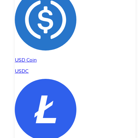
USD Coin
USDC