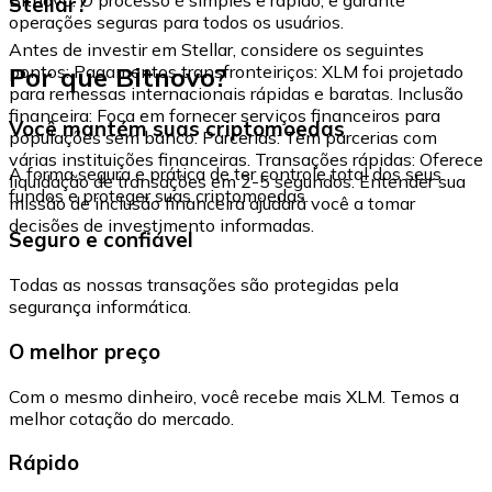
Stellar?
operações seguras para todos os usuários.
Antes de investir em Stellar, considere os seguintes
Por que Bitnovo?
pontos: Pagamentos transfronteiriços: XLM foi projetado
para remessas internacionais rápidas e baratas. Inclusão
financeira: Foca em fornecer serviços financeiros para
Você mantém suas criptomoedas
populações sem banco. Parcerias: Tem parcerias com
várias instituições financeiras. Transações rápidas: Oferece
A forma segura e prática de ter controle total dos seus
liquidação de transações em 2-5 segundos. Entender sua
fundos e proteger suas criptomoedas.
missão de inclusão financeira ajudará você a tomar
decisões de investimento informadas.
Seguro e confiável
Todas as nossas transações são protegidas pela
segurança informática.
O melhor preço
Com o mesmo dinheiro, você recebe mais XLM. Temos a
melhor cotação do mercado.
Rápido