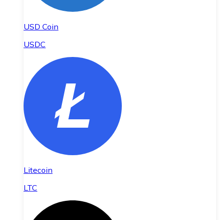
USD Coin
USDC
Litecoin
LTC