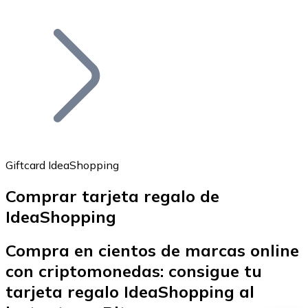
Listar Token
Añade tu proyecto a nuestro ecosistema.
Giftcard IdeaShopping
Comprar tarjeta regalo de
Bitcoin
IdeaShopping
BTC
Compra en cientos de marcas online
con criptomonedas: consigue tu
tarjeta regalo IdeaShopping al