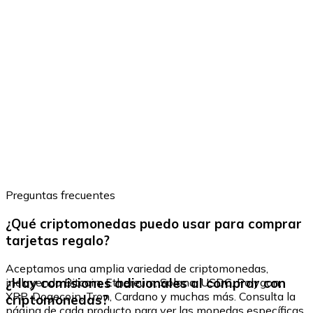
Preguntas frecuentes
¿Qué criptomonedas puedo usar para comprar
tarjetas regalo?
Aceptamos una amplia variedad de criptomonedas,
¿Hay comisiones adicionales al comprar con
incluyendo Bitcoin, Ethereum, Solana, USDC, Polygon,
XRP, Dogecoin, Tron, Cardano y muchas más. Consulta la
criptomonedas?
página de cada producto para ver las monedas específicas