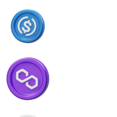
USDC
Litecoin
LTC