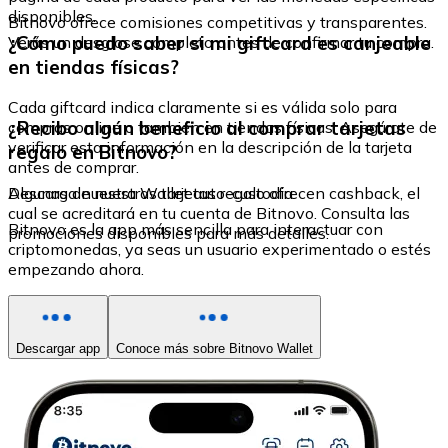
disponibles.
Bitnovo ofrece comisiones competitivas y transparentes.
¿Cómo puedo saber si mi giftcard es canjeable
Verás un desglose completo antes de confirmar tu compra.
en tiendas físicas?
Cada giftcard indica claramente si es válida solo para
¿Recibo algún beneficio al comprar tarjetas
compras online o también en tiendas físicas. Asegúrate de
verificar esta información en la descripción de la tarjeta
regalo en Bitnovo?
antes de comprar.
Algunas de nuestras tarjetas regalo ofrecen cashback, el
Descarga nuestra Wallet auto-custodia
cual se acreditará en tu cuenta de Bitnovo. Consulta las
Bitnovo es la app más sencilla para interactuar con
promociones disponibles para más detalles.
criptomonedas, ya seas un usuario experimentado o estés
empezando ahora.
Descargar app
Conoce más sobre Bitnovo Wallet