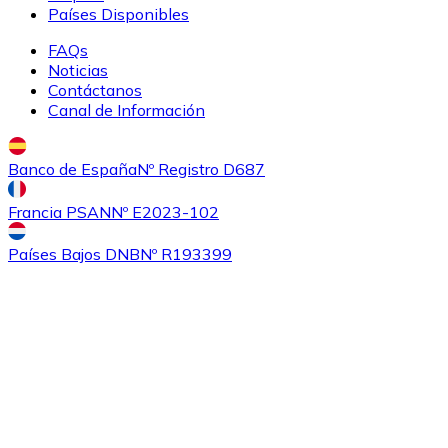
Países Disponibles
FAQs
Noticias
Contáctanos
Canal de Información
Banco de España
Nº Registro D687
Francia PSAN
Nº E2023-102
Países Bajos DNB
Nº R193399