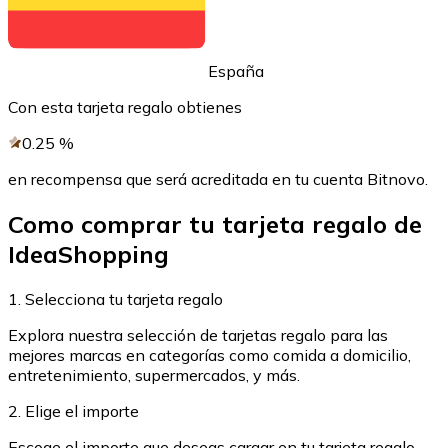
Comprar con Transferencia
Tarjeta de crédito / débito
España
Utiliza tarjetas Visa y Mastercard para comprar criptom
Con esta tarjeta regalo obtienes
Comprar con tarjeta
0.25
%
Tienda - Tarjetas regalo
en recompensa que será acreditada en tu cuenta Bitnovo.
Nuevo
Como comprar tu tarjeta regalo de
Compra tarjetas regalo de tus marcas favoritas con cr
IdeaShopping
Ir a la tienda de tarjetas regalo
1. Selecciona tu tarjeta regalo
Explora nuestra selección de tarjetas regalo para las
mejores marcas en categorías como comida a domicilio,
entretenimiento, supermercados, y más.
2. Elige el importe
Escoge el importe que deseas cargar en tu tarjeta regalo.