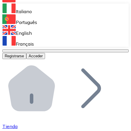
Bitnovo Ramp
Italiano
Integra nuestra solución en tu plataforma.
Português
Bitnovo Giftcards
English
Vende nuestras tarjetas regalo en tu negocio.
Français
Bitnovo OTC
Registrarse
Acceder
Realiza operaciones de gran volumen.
Bitnovo ATM
Integra un ATM Bitnovo en tu negocio y permite que t
Bitnovo API
Integra nuestra API en tu ecosistema.
Conviértete en Distribuidor
Únete a nuestra red de distribuidores.
Tienda