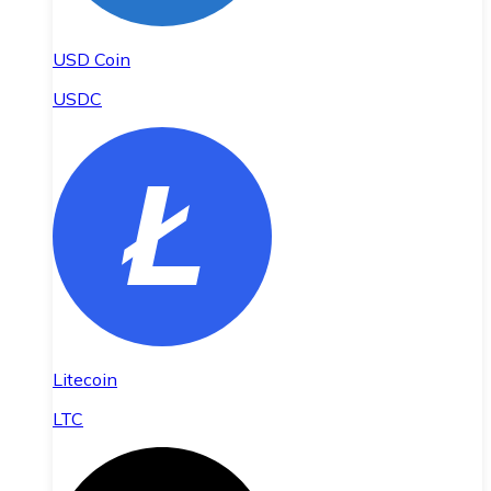
USD Coin
USDC
Litecoin
LTC