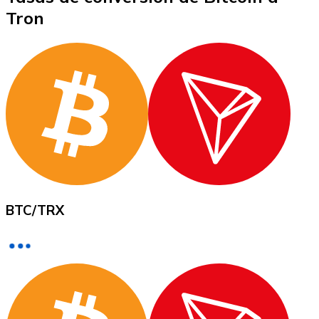
Tron
XRP
XRP
Ver todo
Efectivo
BTC
/
TRX
Compra criptomonedas con efectivo en tu tienda más 
Comprar con efectivo
Transferencia SEPA
Añade fondos a tu cuenta Bitnovo o realiza compras di