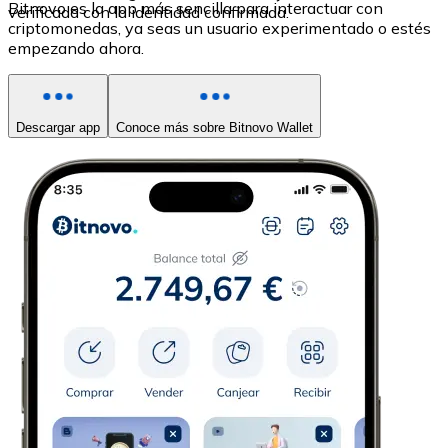
Bitnovo es la app más sencilla para interactuar con
verificada con la identidad confirmada.
criptomonedas, ya seas un usuario experimentado o estés
empezando ahora.
Descargar app
Conoce más sobre Bitnovo Wallet