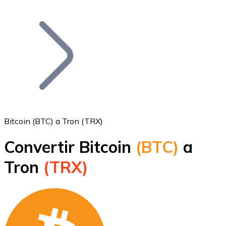
Listar Token
Añade tu proyecto a nuestro ecosistema.
Bitcoin (BTC) a Tron (TRX)
Convertir Bitcoin
(BTC)
a
Bitcoin
Tron
(TRX)
BTC