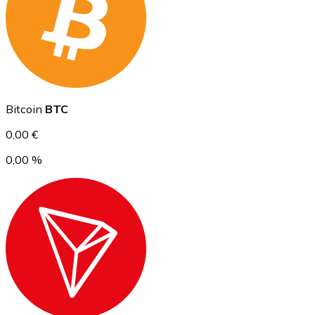
Ethereum
Bitcoin
BTC
ETH
0,00 €
0,00 %
USD Coin