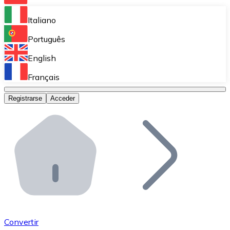
Bitnovo Ramp
Italiano
Integra nuestra solución en tu plataforma.
Português
Bitnovo Giftcards
English
Vende nuestras tarjetas regalo en tu negocio.
Français
Bitnovo OTC
Registrarse
Acceder
Realiza operaciones de gran volumen.
Bitnovo ATM
Integra un ATM Bitnovo en tu negocio y permite que t
Bitnovo API
Integra nuestra API en tu ecosistema.
Conviértete en Distribuidor
Únete a nuestra red de distribuidores.
Convertir