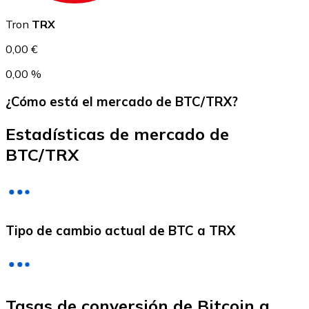
USDC
Tron
TRX
0,00 €
0,00 %
¿Cómo está el mercado de BTC/TRX?
Estadísticas de mercado de
BTC/TRX
Litecoin
LTC
Tipo de cambio actual de BTC a TRX
Tasas de conversión de Bitcoin a