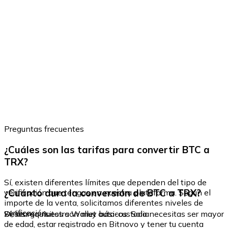
Preguntas frecuentes
¿Cuáles son las tarifas para convertir BTC a
TRX?
Sí, existen diferentes límites que dependen del tipo de
¿Cuánto dura la conversión de BTC a TRX?
verificación que tengas en nuestra plataforma. Según el
importe de la venta, solicitamos diferentes niveles de
verificación.
Sí, los requisitos son muy básicos. Solo necesitas ser mayor
Descarga nuestra Wallet auto-custodia
de edad, estar registrado en Bitnovo y tener tu cuenta