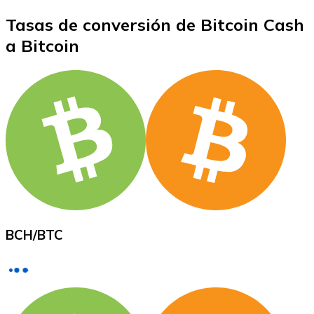
Tasas de conversión de Bitcoin Cash
a Bitcoin
XRP
XRP
Ver todo
Efectivo
Compra criptomonedas con efectivo en tu tienda más 
BCH
/
BTC
Comprar con efectivo
Transferencia SEPA
Añade fondos a tu cuenta Bitnovo o realiza compras di