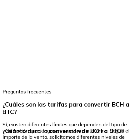
Preguntas frecuentes
¿Cuáles son las tarifas para convertir BCH a
BTC?
Sí, existen diferentes límites que dependen del tipo de
¿Cuánto dura la conversión de BCH a BTC?
verificación que tengas en nuestra plataforma. Según el
importe de la venta, solicitamos diferentes niveles de