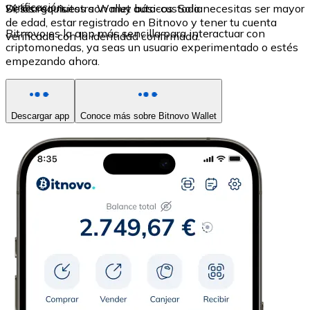
verificación.
Sí, los requisitos son muy básicos. Solo necesitas ser mayor
Descarga nuestra Wallet auto-custodia
de edad, estar registrado en Bitnovo y tener tu cuenta
Bitnovo es la app más sencilla para interactuar con
verificada con la identidad confirmada.
criptomonedas, ya seas un usuario experimentado o estés
empezando ahora.
Descargar app
Conoce más sobre Bitnovo Wallet