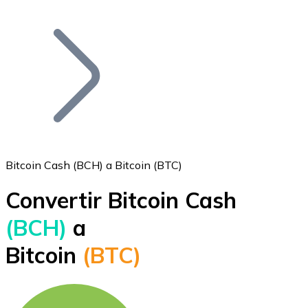
Listar Token
Añade tu proyecto a nuestro ecosistema.
Bitcoin Cash (BCH) a Bitcoin (BTC)
Convertir Bitcoin Cash
Bitcoin
(BCH)
a
BTC
Bitcoin
(BTC)