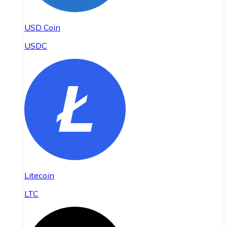
USD Coin
USDC
Litecoin
LTC