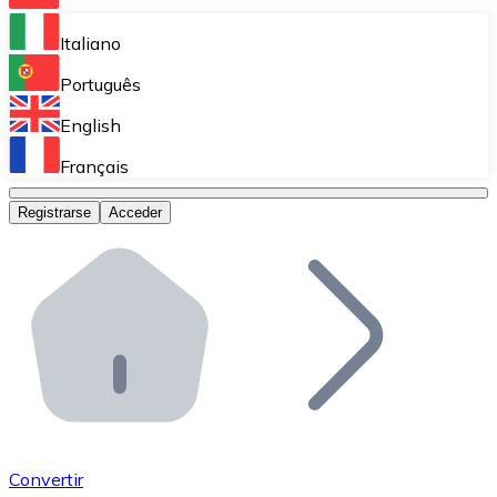
Bitnovo Ramp
Italiano
Integra nuestra solución en tu plataforma.
Português
Bitnovo Giftcards
English
Vende nuestras tarjetas regalo en tu negocio.
Français
Bitnovo OTC
Registrarse
Acceder
Realiza operaciones de gran volumen.
Bitnovo ATM
Integra un ATM Bitnovo en tu negocio y permite que t
Bitnovo API
Integra nuestra API en tu ecosistema.
Conviértete en Distribuidor
Únete a nuestra red de distribuidores.
Convertir