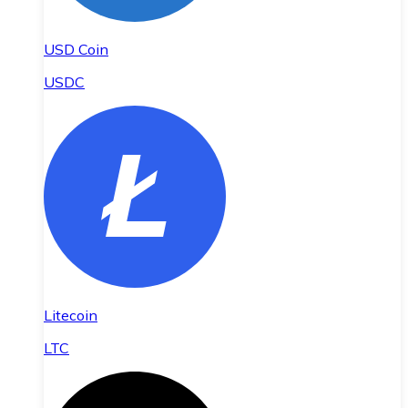
USD Coin
USDC
Litecoin
LTC