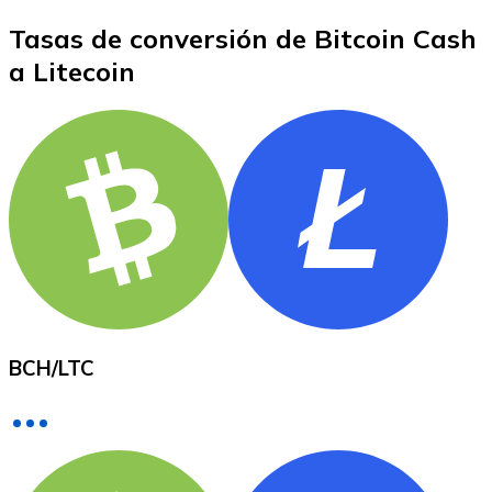
Tasas de conversión de Bitcoin Cash
a Litecoin
XRP
XRP
Ver todo
Efectivo
Compra criptomonedas con efectivo en tu tienda más 
BCH
/
LTC
Comprar con efectivo
Transferencia SEPA
Añade fondos a tu cuenta Bitnovo o realiza compras di