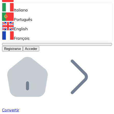
Bitnovo Ramp
Italiano
Integra nuestra solución en tu plataforma.
Português
Bitnovo Giftcards
English
Vende nuestras tarjetas regalo en tu negocio.
Français
Bitnovo OTC
Registrarse
Acceder
Realiza operaciones de gran volumen.
Bitnovo ATM
Integra un ATM Bitnovo en tu negocio y permite que t
Bitnovo API
Integra nuestra API en tu ecosistema.
Conviértete en Distribuidor
Únete a nuestra red de distribuidores.
Convertir