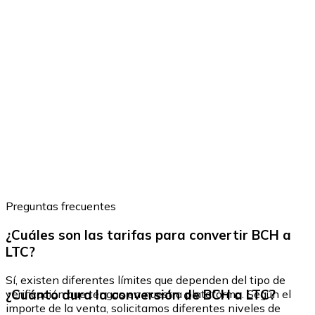
Preguntas frecuentes
¿Cuáles son las tarifas para convertir BCH a
LTC?
Sí, existen diferentes límites que dependen del tipo de
¿Cuánto dura la conversión de BCH a LTC?
verificación que tengas en nuestra plataforma. Según el
importe de la venta, solicitamos diferentes niveles de