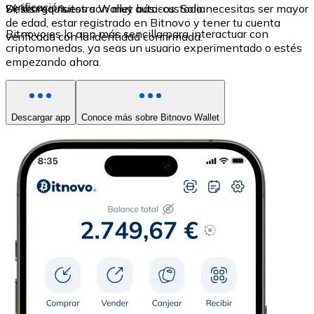
verificación.
Sí, los requisitos son muy básicos. Solo necesitas ser mayor
Descarga nuestra Wallet auto-custodia
de edad, estar registrado en Bitnovo y tener tu cuenta
Bitnovo es la app más sencilla para interactuar con
verificada con la identidad confirmada.
criptomonedas, ya seas un usuario experimentado o estés
empezando ahora.
Descargar app
Conoce más sobre Bitnovo Wallet