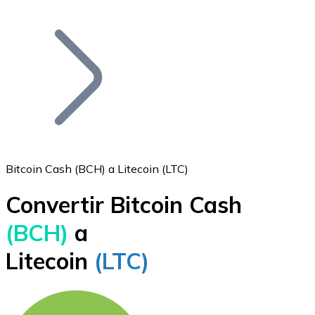
Listar Token
Añade tu proyecto a nuestro ecosistema.
Bitcoin Cash (BCH) a Litecoin (LTC)
Convertir Bitcoin Cash
Bitcoin
(BCH)
a
BTC
Litecoin
(LTC)