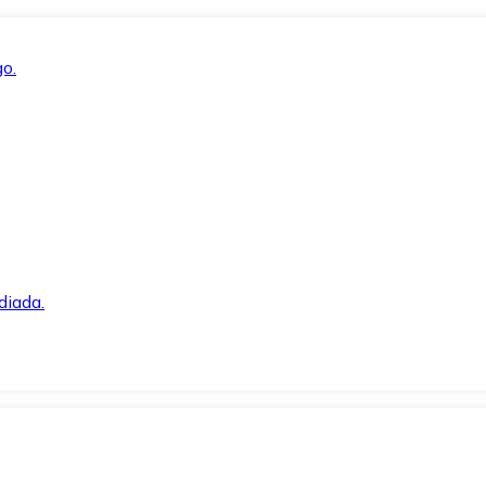
o.
diada.