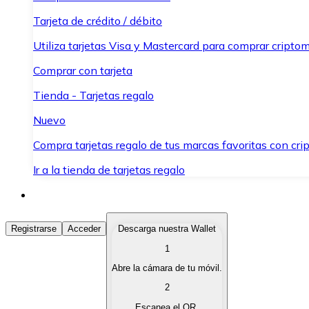
Tarjeta de crédito / débito
Utiliza tarjetas Visa y Mastercard para comprar criptom
Comprar con tarjeta
Tienda - Tarjetas regalo
Nuevo
Compra tarjetas regalo de tus marcas favoritas con cr
Ir a la tienda de tarjetas regalo
Comprar Criptomonedas
Registrarse
Acceder
Descarga nuestra Wallet
1
Compra criptomonedas con diferentes métodos de pag
Abre la cámara de tu móvil.
Vender Criptomonedas
2
Vende tus criptomonedas de forma rápida y segura.
Escanea el QR.