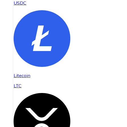
USDC
Litecoin
LTC