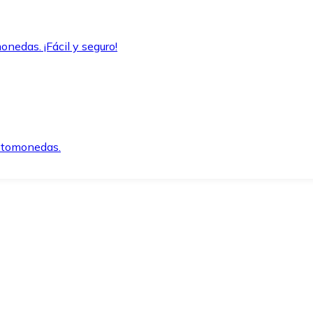
onedas. ¡Fácil y seguro!
iptomonedas.
o.