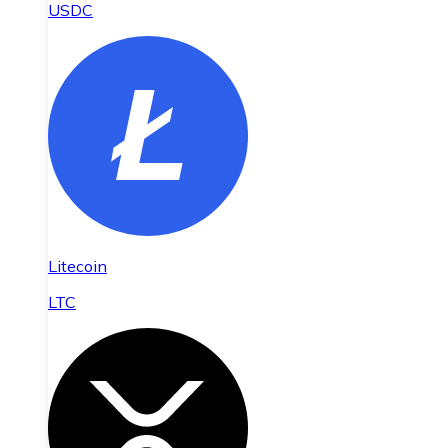
USDC
Litecoin
LTC