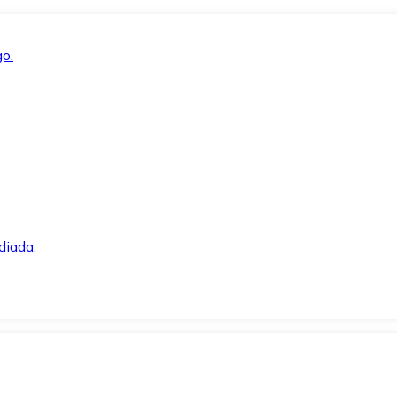
o.
diada.