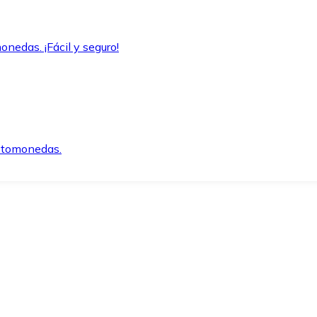
onedas. ¡Fácil y seguro!
iptomonedas.
o.