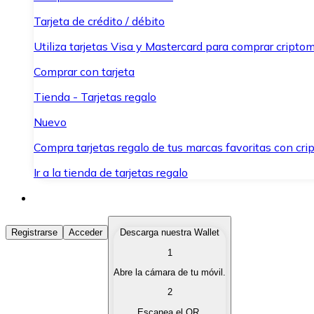
Tarjeta de crédito / débito
Utiliza tarjetas Visa y Mastercard para comprar criptom
Comprar con tarjeta
Tienda - Tarjetas regalo
Nuevo
Compra tarjetas regalo de tus marcas favoritas con cr
Ir a la tienda de tarjetas regalo
Comprar Criptomonedas
Registrarse
Acceder
Descarga nuestra Wallet
1
Compra criptomonedas con diferentes métodos de pag
Abre la cámara de tu móvil.
Vender Criptomonedas
2
Vende tus criptomonedas de forma rápida y segura.
Escanea el QR.