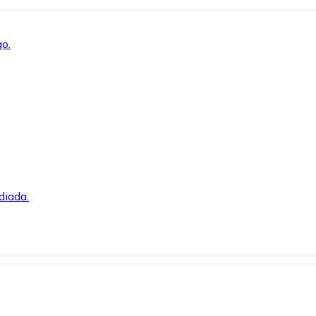
o.
diada.