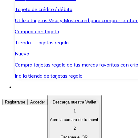
Tarjeta de crédito / débito
Utiliza tarjetas Visa y Mastercard para comprar criptom
Comprar con tarjeta
Tienda - Tarjetas regalo
Nuevo
Compra tarjetas regalo de tus marcas favoritas con cr
Ir a la tienda de tarjetas regalo
Comprar Criptomonedas
Registrarse
Acceder
Descarga nuestra Wallet
1
Compra criptomonedas con diferentes métodos de pag
Abre la cámara de tu móvil.
Vender Criptomonedas
2
Vende tus criptomonedas de forma rápida y segura.
Escanea el QR.