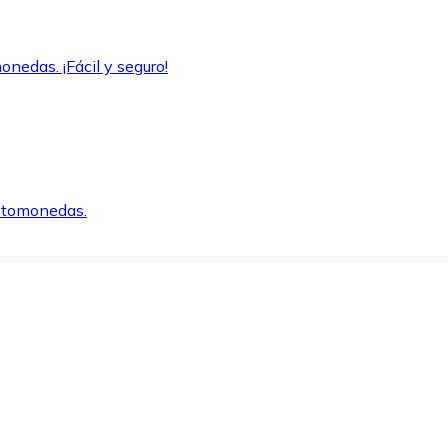
onedas. ¡Fácil y seguro!
iptomonedas.
o.