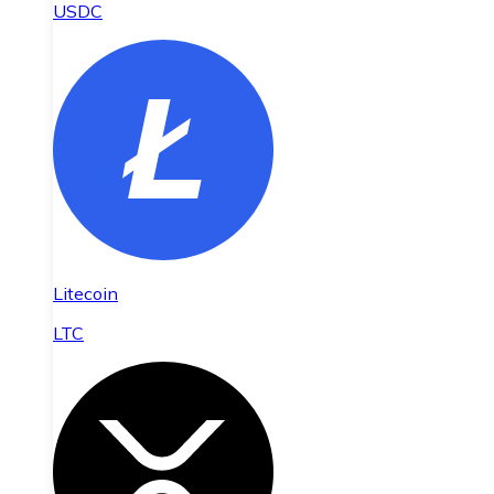
USDC
Litecoin
LTC