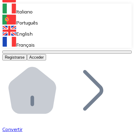
Bitnovo Ramp
Italiano
Integra nuestra solución en tu plataforma.
Português
Bitnovo Giftcards
English
Vende nuestras tarjetas regalo en tu negocio.
Français
Bitnovo OTC
Registrarse
Acceder
Realiza operaciones de gran volumen.
Bitnovo ATM
Integra un ATM Bitnovo en tu negocio y permite que t
Bitnovo API
Integra nuestra API en tu ecosistema.
Conviértete en Distribuidor
Únete a nuestra red de distribuidores.
Convertir