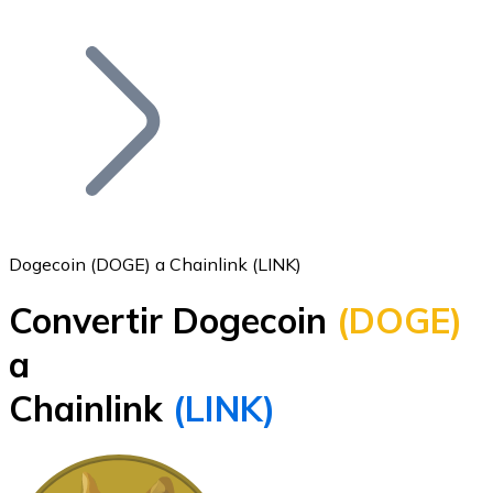
Listar Token
Añade tu proyecto a nuestro ecosistema.
Dogecoin (DOGE) a Chainlink (LINK)
Convertir Dogecoin
(DOGE)
Bitcoin
a
BTC
Chainlink
(LINK)