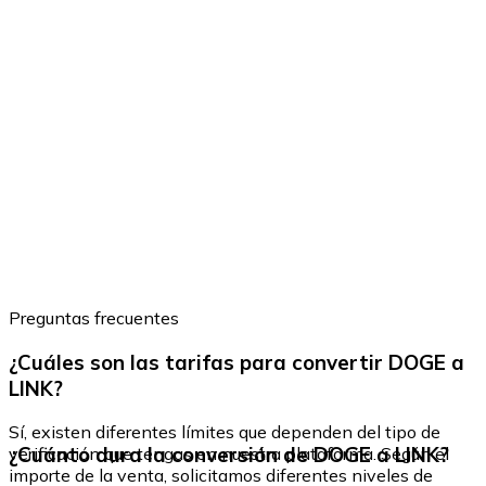
Preguntas frecuentes
¿Cuáles son las tarifas para convertir DOGE a
LINK?
Sí, existen diferentes límites que dependen del tipo de
¿Cuánto dura la conversión de DOGE a LINK?
verificación que tengas en nuestra plataforma. Según el
importe de la venta, solicitamos diferentes niveles de