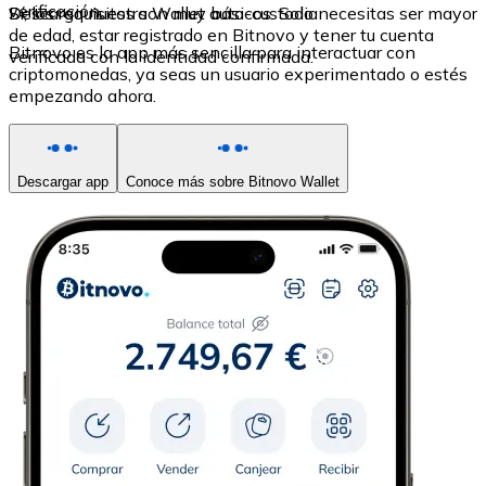
verificación.
Sí, los requisitos son muy básicos. Solo necesitas ser mayor
Descarga nuestra Wallet auto-custodia
de edad, estar registrado en Bitnovo y tener tu cuenta
Bitnovo es la app más sencilla para interactuar con
verificada con la identidad confirmada.
criptomonedas, ya seas un usuario experimentado o estés
empezando ahora.
Descargar app
Conoce más sobre Bitnovo Wallet