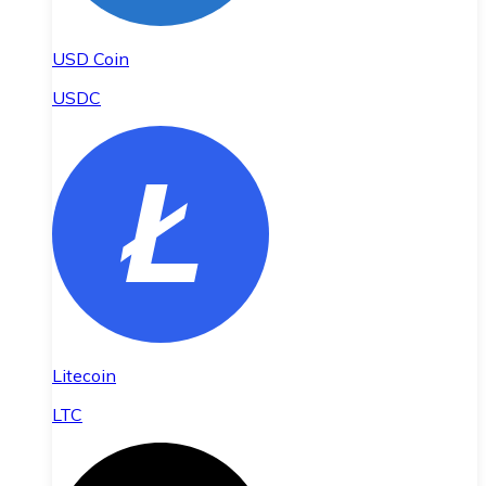
USD Coin
USDC
Litecoin
LTC