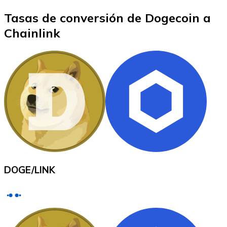
Tasas de conversión de Dogecoin a
Chainlink
XRP
XRP
Ver todo
Efectivo
Compra criptomonedas con efectivo en tu tienda más 
DOGE
/
LINK
Comprar con efectivo
Transferencia SEPA
Añade fondos a tu cuenta Bitnovo o realiza compras di