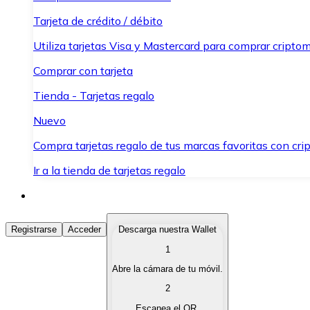
Tarjeta de crédito / débito
Utiliza tarjetas Visa y Mastercard para comprar criptom
Comprar con tarjeta
Tienda - Tarjetas regalo
Nuevo
Compra tarjetas regalo de tus marcas favoritas con cr
Ir a la tienda de tarjetas regalo
Comprar Criptomonedas
Registrarse
Acceder
Descarga nuestra Wallet
1
Compra criptomonedas con diferentes métodos de pag
Abre la cámara de tu móvil.
Vender Criptomonedas
2
Vende tus criptomonedas de forma rápida y segura.
Escanea el QR.