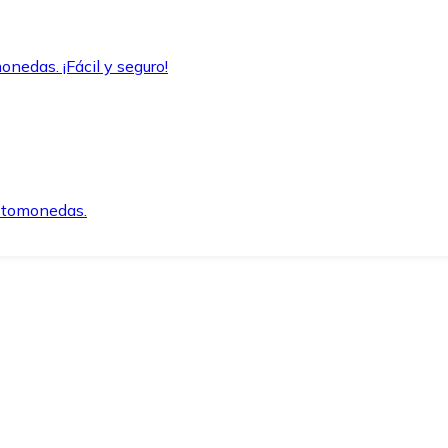
onedas. ¡Fácil y seguro!
iptomonedas.
o.