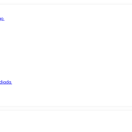
o.
diada.