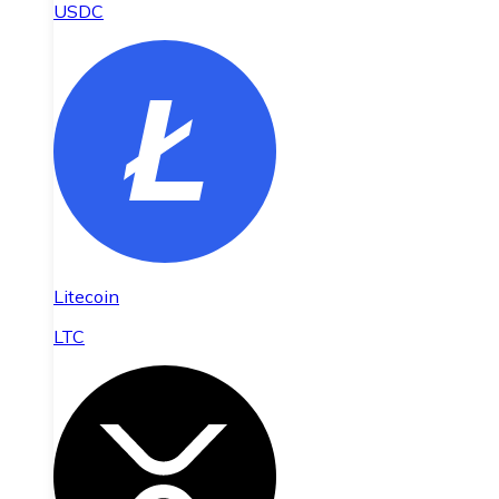
USDC
Litecoin
LTC