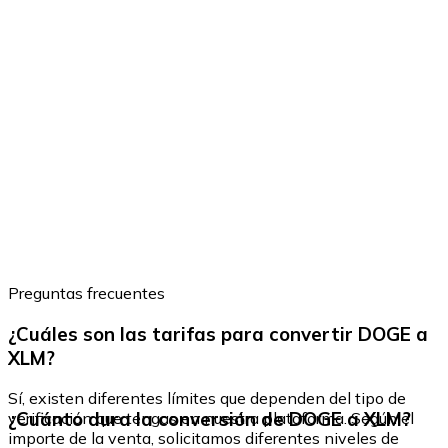
Preguntas frecuentes
¿Cuáles son las tarifas para convertir DOGE a
XLM?
Sí, existen diferentes límites que dependen del tipo de
¿Cuánto dura la conversión de DOGE a XLM?
verificación que tengas en nuestra plataforma. Según el
importe de la venta, solicitamos diferentes niveles de