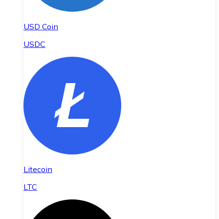
USD Coin
USDC
Litecoin
LTC