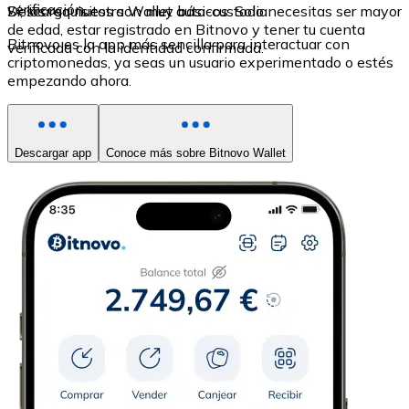
verificación.
Sí, los requisitos son muy básicos. Solo necesitas ser mayor
Descarga nuestra Wallet auto-custodia
de edad, estar registrado en Bitnovo y tener tu cuenta
Bitnovo es la app más sencilla para interactuar con
verificada con la identidad confirmada.
criptomonedas, ya seas un usuario experimentado o estés
empezando ahora.
Descargar app
Conoce más sobre Bitnovo Wallet