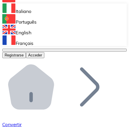
Bitnovo Ramp
Italiano
Integra nuestra solución en tu plataforma.
Português
Bitnovo Giftcards
English
Vende nuestras tarjetas regalo en tu negocio.
Français
Bitnovo OTC
Registrarse
Acceder
Realiza operaciones de gran volumen.
Bitnovo ATM
Integra un ATM Bitnovo en tu negocio y permite que t
Bitnovo API
Integra nuestra API en tu ecosistema.
Conviértete en Distribuidor
Únete a nuestra red de distribuidores.
Convertir