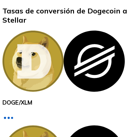
Tasas de conversión de Dogecoin a
Stellar
XRP
XRP
Ver todo
Efectivo
Compra criptomonedas con efectivo en tu tienda más 
DOGE
/
XLM
Comprar con efectivo
Transferencia SEPA
Añade fondos a tu cuenta Bitnovo o realiza compras di