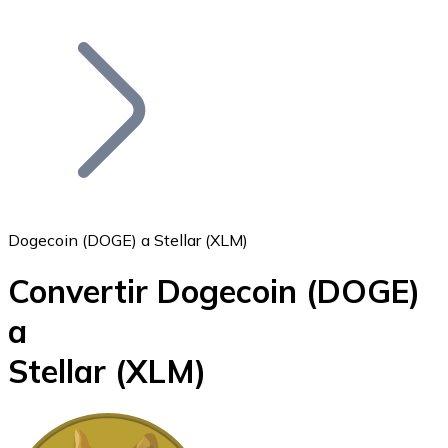
Listar Token
Añade tu proyecto a nuestro ecosistema.
Dogecoin (DOGE) a Stellar (XLM)
Convertir Dogecoin
(DOGE)
Bitcoin
a
BTC
Stellar
(XLM)