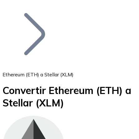
Listar Token
Añade tu proyecto a nuestro ecosistema.
Ethereum (ETH) a Stellar (XLM)
Convertir Ethereum
(ETH)
a
Bitcoin
Stellar
(XLM)
BTC