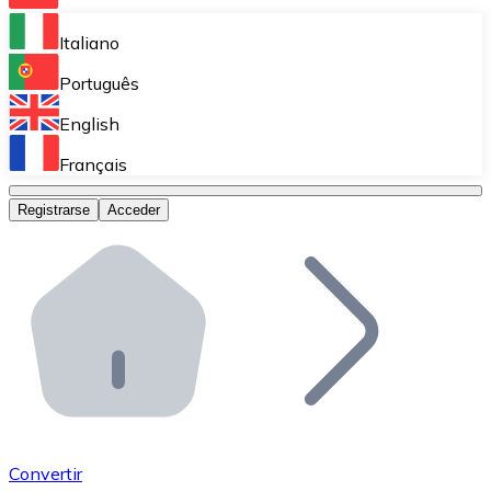
Bitnovo Ramp
Italiano
Integra nuestra solución en tu plataforma.
Português
Bitnovo Giftcards
English
Vende nuestras tarjetas regalo en tu negocio.
Français
Bitnovo OTC
Registrarse
Acceder
Realiza operaciones de gran volumen.
Bitnovo ATM
Integra un ATM Bitnovo en tu negocio y permite que t
Bitnovo API
Integra nuestra API en tu ecosistema.
Conviértete en Distribuidor
Únete a nuestra red de distribuidores.
Convertir