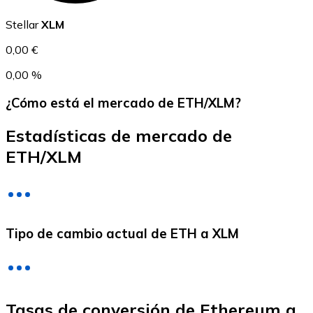
USDC
Stellar
XLM
0,00 €
0,00 %
¿Cómo está el mercado de ETH/XLM?
Estadísticas de mercado de
ETH/XLM
Litecoin
LTC
Tipo de cambio actual de ETH a XLM
Tasas de conversión de Ethereum a