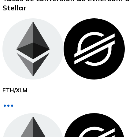
Stellar
XRP
XRP
Ver todo
Efectivo
ETH
/
XLM
Compra criptomonedas con efectivo en tu tienda más 
Comprar con efectivo
Transferencia SEPA
Añade fondos a tu cuenta Bitnovo o realiza compras di