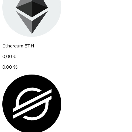
Ethereum
Ethereum
ETH
ETH
0,00 €
0,00 %
USD Coin