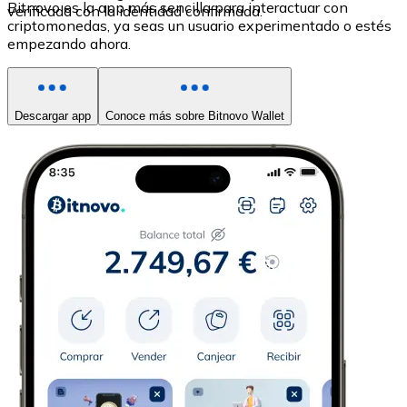
Bitnovo es la app más sencilla para interactuar con
verificada con la identidad confirmada.
criptomonedas, ya seas un usuario experimentado o estés
empezando ahora.
Descargar app
Conoce más sobre Bitnovo Wallet