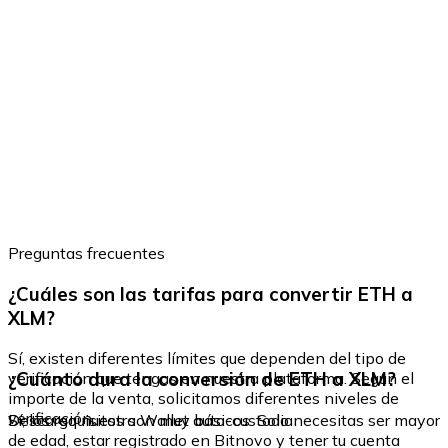
Preguntas frecuentes
¿Cuáles son las tarifas para convertir ETH a
XLM?
Sí, existen diferentes límites que dependen del tipo de
¿Cuánto dura la conversión de ETH a XLM?
verificación que tengas en nuestra plataforma. Según el
importe de la venta, solicitamos diferentes niveles de
verificación.
Sí, los requisitos son muy básicos. Solo necesitas ser mayor
Descarga nuestra Wallet auto-custodia
de edad, estar registrado en Bitnovo y tener tu cuenta