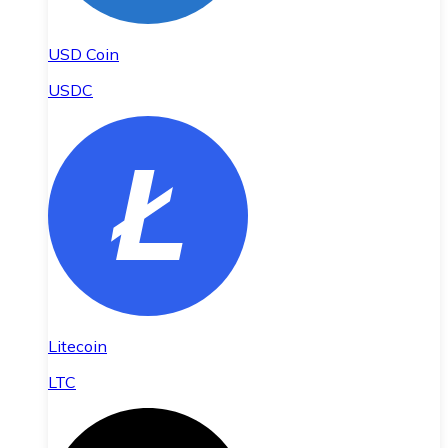
USD Coin
USDC
Litecoin
LTC