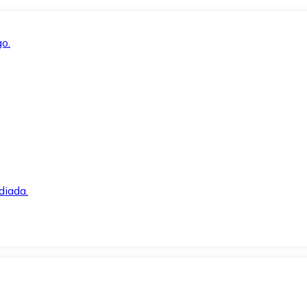
o.
diada.