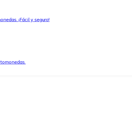
onedas. ¡Fácil y seguro!
iptomonedas.
o.