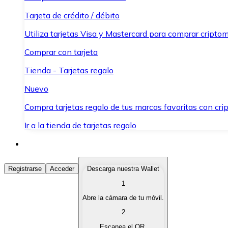
Tarjeta de crédito / débito
Utiliza tarjetas Visa y Mastercard para comprar criptom
Comprar con tarjeta
Tienda - Tarjetas regalo
Nuevo
Compra tarjetas regalo de tus marcas favoritas con cr
Ir a la tienda de tarjetas regalo
Comprar Criptomonedas
Registrarse
Acceder
Descarga nuestra Wallet
1
Compra criptomonedas con diferentes métodos de pag
Abre la cámara de tu móvil.
Vender Criptomonedas
2
Vende tus criptomonedas de forma rápida y segura.
Escanea el QR.