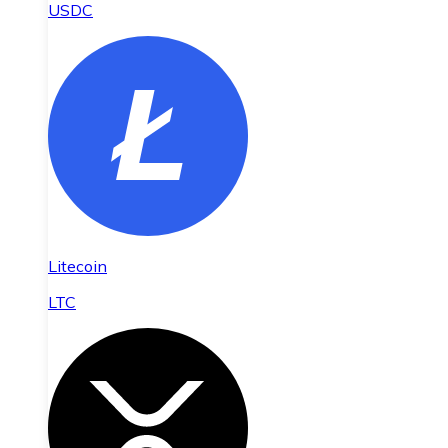
USDC
Litecoin
LTC