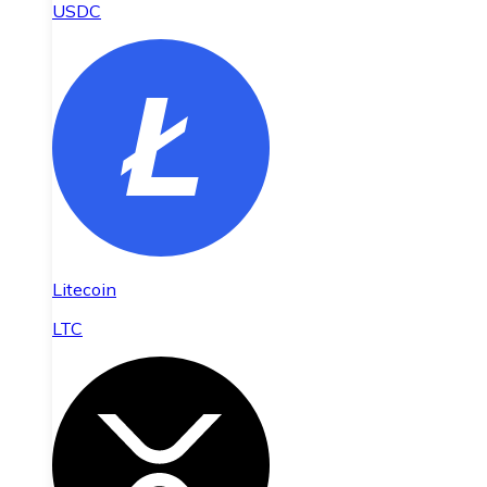
USDC
Litecoin
LTC