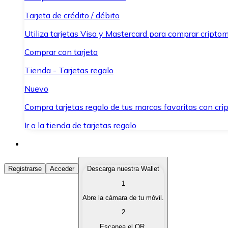
Tarjeta de crédito / débito
Utiliza tarjetas Visa y Mastercard para comprar criptom
Comprar con tarjeta
Tienda - Tarjetas regalo
Nuevo
Compra tarjetas regalo de tus marcas favoritas con cr
Ir a la tienda de tarjetas regalo
Comprar Criptomonedas
Registrarse
Acceder
Descarga nuestra Wallet
1
Compra criptomonedas con diferentes métodos de pag
Abre la cámara de tu móvil.
Vender Criptomonedas
2
Vende tus criptomonedas de forma rápida y segura.
Escanea el QR.