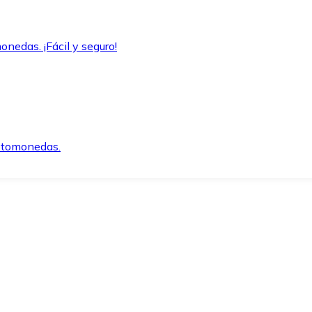
onedas. ¡Fácil y seguro!
iptomonedas.
o.