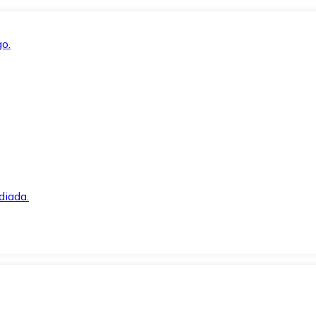
o.
diada.