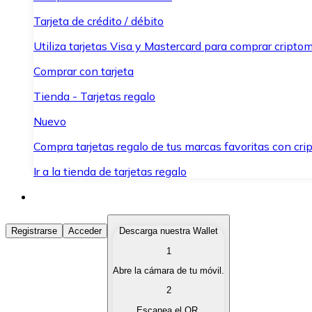
Tarjeta de crédito / débito
Utiliza tarjetas Visa y Mastercard para comprar criptom
Comprar con tarjeta
Tienda - Tarjetas regalo
Nuevo
Compra tarjetas regalo de tus marcas favoritas con cr
Ir a la tienda de tarjetas regalo
Comprar Criptomonedas
Registrarse
Acceder
Descarga nuestra Wallet
1
Compra criptomonedas con diferentes métodos de pag
Abre la cámara de tu móvil.
Vender Criptomonedas
2
Vende tus criptomonedas de forma rápida y segura.
Escanea el QR.