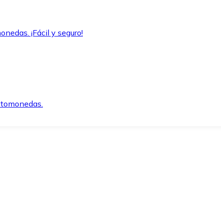
onedas. ¡Fácil y seguro!
iptomonedas.
o.