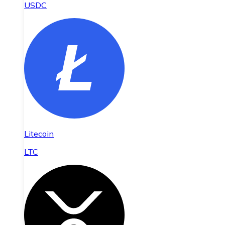
USDC
Litecoin
LTC