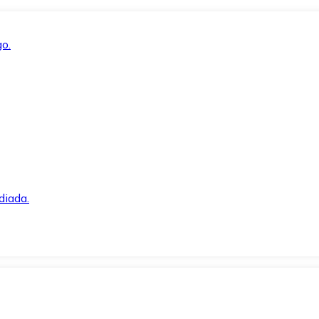
o.
diada.