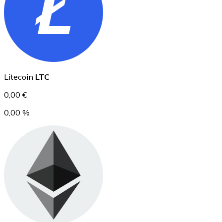
Ethereum
Litecoin
LTC
ETH
0,00 €
0,00 %
USD Coin