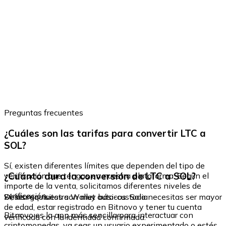
Preguntas frecuentes
¿Cuáles son las tarifas para convertir LTC a
SOL?
Sí, existen diferentes límites que dependen del tipo de
¿Cuánto dura la conversión de LTC a SOL?
verificación que tengas en nuestra plataforma. Según el
importe de la venta, solicitamos diferentes niveles de
verificación.
Sí, los requisitos son muy básicos. Solo necesitas ser mayor
Descarga nuestra Wallet auto-custodia
de edad, estar registrado en Bitnovo y tener tu cuenta
Bitnovo es la app más sencilla para interactuar con
verificada con la identidad confirmada.
criptomonedas, ya seas un usuario experimentado o estés