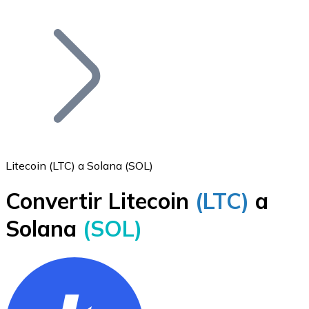
Listar Token
Añade tu proyecto a nuestro ecosistema.
Litecoin (LTC) a Solana (SOL)
Convertir Litecoin
(LTC)
a
Bitcoin
Solana
(SOL)
BTC