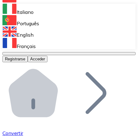
Bitnovo Ramp
Italiano
Integra nuestra solución en tu plataforma.
Português
Bitnovo Giftcards
English
Vende nuestras tarjetas regalo en tu negocio.
Français
Bitnovo OTC
Registrarse
Acceder
Realiza operaciones de gran volumen.
Bitnovo ATM
Integra un ATM Bitnovo en tu negocio y permite que t
Bitnovo API
Integra nuestra API en tu ecosistema.
Conviértete en Distribuidor
Únete a nuestra red de distribuidores.
Convertir