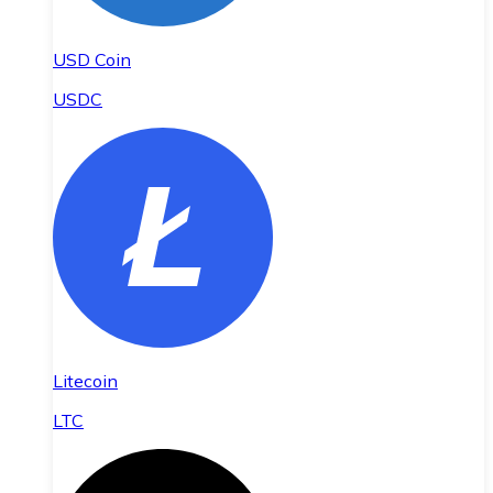
USD Coin
USDC
Litecoin
LTC