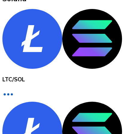
XRP
XRP
Ver todo
LTC
/
SOL
Efectivo
Compra criptomonedas con efectivo en tu tienda más 
Comprar con efectivo
Transferencia SEPA
Añade fondos a tu cuenta Bitnovo o realiza compras di