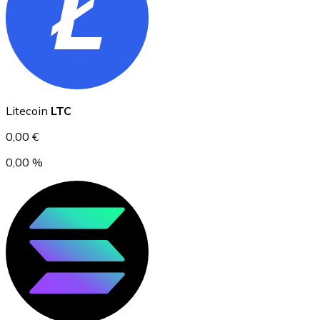
Ethereum
Litecoin
LTC
ETH
0,00 €
0,00 %
USD Coin