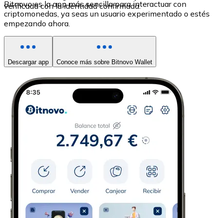
Bitnovo es la app más sencilla para interactuar con
verificada con la identidad confirmada.
criptomonedas, ya seas un usuario experimentado o estés
empezando ahora.
Descargar app
Conoce más sobre Bitnovo Wallet