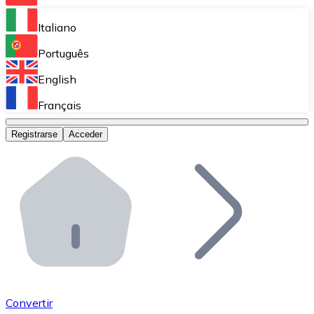
Bitnovo Ramp
Italiano
Integra nuestra solución en tu plataforma.
Português
Bitnovo Giftcards
English
Vende nuestras tarjetas regalo en tu negocio.
Français
Bitnovo OTC
Registrarse
Acceder
Realiza operaciones de gran volumen.
Bitnovo ATM
Integra un ATM Bitnovo en tu negocio y permite que t
Bitnovo API
Integra nuestra API en tu ecosistema.
Conviértete en Distribuidor
Únete a nuestra red de distribuidores.
Convertir