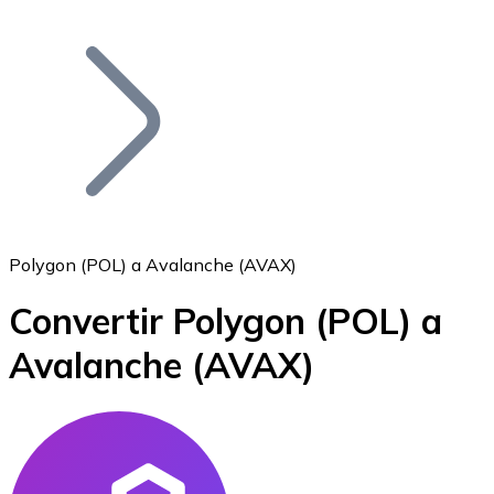
Listar Token
Añade tu proyecto a nuestro ecosistema.
Polygon (POL) a Avalanche (AVAX)
Convertir Polygon
(POL)
a
Bitcoin
Avalanche
(AVAX)
BTC