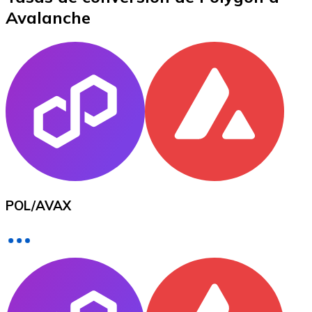
Avalanche
XRP
XRP
Ver todo
Efectivo
POL
/
AVAX
Compra criptomonedas con efectivo en tu tienda más 
Comprar con efectivo
Transferencia SEPA
Añade fondos a tu cuenta Bitnovo o realiza compras di