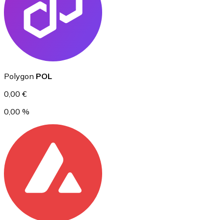
Ethereum
Polygon
POL
ETH
0,00 €
0,00 %
USD Coin