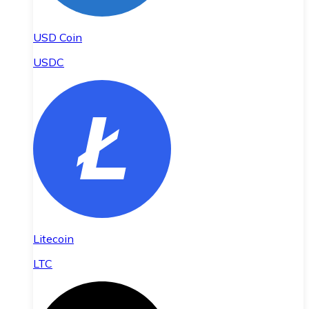
USD Coin
USDC
Litecoin
LTC