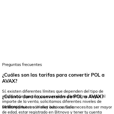
Preguntas frecuentes
¿Cuáles son las tarifas para convertir POL a
AVAX?
Sí, existen diferentes límites que dependen del tipo de
¿Cuánto dura la conversión de POL a AVAX?
verificación que tengas en nuestra plataforma. Según el
importe de la venta, solicitamos diferentes niveles de
verificación.
Sí, los requisitos son muy básicos. Solo necesitas ser mayor
Descarga nuestra Wallet auto-custodia
de edad, estar registrado en Bitnovo y tener tu cuenta