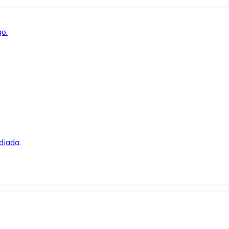
o.
diada.