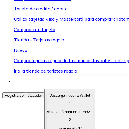
Tarjeta de crédito / débito
Utiliza tarjetas Visa y Mastercard para comprar criptom
Comprar con tarjeta
Tienda - Tarjetas regalo
Nuevo
Compra tarjetas regalo de tus marcas favoritas con cr
Ir a la tienda de tarjetas regalo
Comprar Criptomonedas
Registrarse
Acceder
Descarga nuestra Wallet
1
Compra criptomonedas con diferentes métodos de pag
Abre la cámara de tu móvil.
Vender Criptomonedas
2
Vende tus criptomonedas de forma rápida y segura.
Escanea el QR.