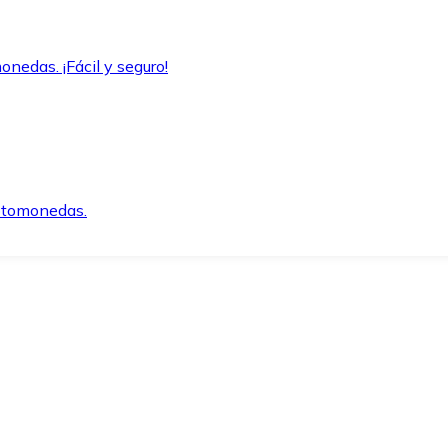
onedas. ¡Fácil y seguro!
iptomonedas.
o.