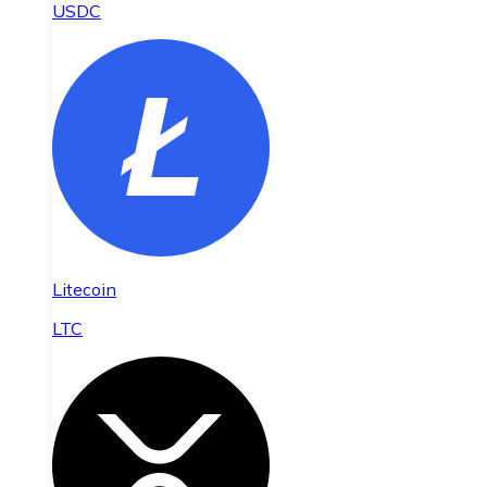
USDC
Litecoin
LTC