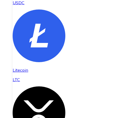
USDC
Litecoin
LTC