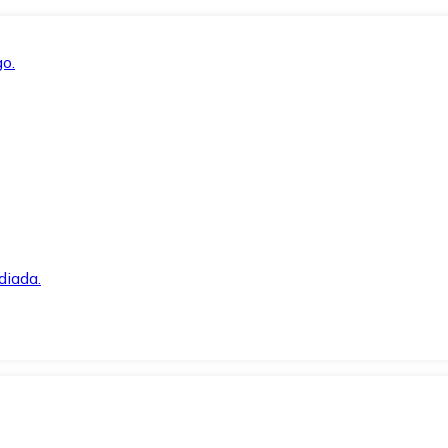
o.
diada.