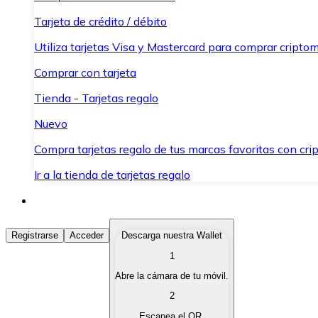
Tarjeta de crédito / débito
Utiliza tarjetas Visa y Mastercard para comprar criptom
Comprar con tarjeta
Tienda - Tarjetas regalo
Nuevo
Compra tarjetas regalo de tus marcas favoritas con cr
Ir a la tienda de tarjetas regalo
Comprar Criptomonedas
Registrarse
Acceder
Descarga nuestra Wallet
1
Compra criptomonedas con diferentes métodos de pag
Abre la cámara de tu móvil.
Vender Criptomonedas
2
Vende tus criptomonedas de forma rápida y segura.
Escanea el QR.