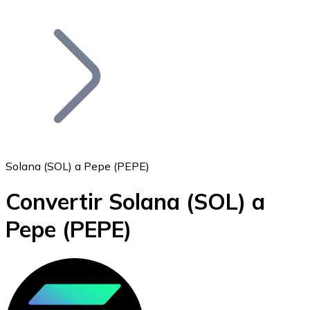
Listar Token
Añade tu proyecto a nuestro ecosistema.
Solana (SOL) a Pepe (PEPE)
Convertir Solana
(SOL)
a
Bitcoin
Pepe
(PEPE)
BTC