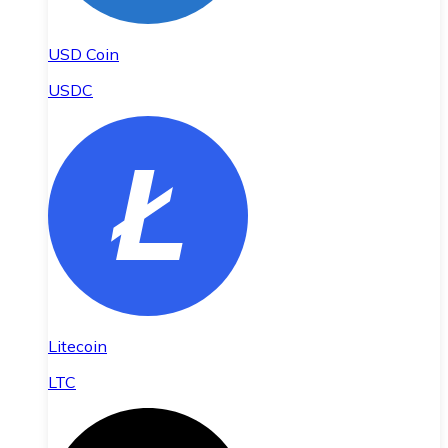
USD Coin
USDC
Litecoin
LTC