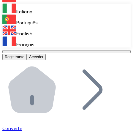
Bitnovo Ramp
Italiano
Integra nuestra solución en tu plataforma.
Português
Bitnovo Giftcards
English
Vende nuestras tarjetas regalo en tu negocio.
Français
Bitnovo OTC
Registrarse
Acceder
Realiza operaciones de gran volumen.
Bitnovo ATM
Integra un ATM Bitnovo en tu negocio y permite que t
Bitnovo API
Integra nuestra API en tu ecosistema.
Conviértete en Distribuidor
Únete a nuestra red de distribuidores.
Convertir