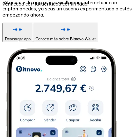
Bitnovo es la app más sencilla para interactuar con
verificada con la identidad confirmada.
criptomonedas, ya seas un usuario experimentado o estés
empezando ahora.
Descargar app
Conoce más sobre Bitnovo Wallet