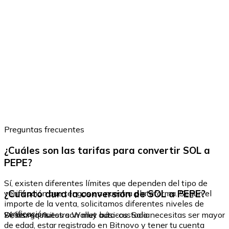
Preguntas frecuentes
¿Cuáles son las tarifas para convertir SOL a
PEPE?
Sí, existen diferentes límites que dependen del tipo de
¿Cuánto dura la conversión de SOL a PEPE?
verificación que tengas en nuestra plataforma. Según el
importe de la venta, solicitamos diferentes niveles de
verificación.
Sí, los requisitos son muy básicos. Solo necesitas ser mayor
Descarga nuestra Wallet auto-custodia
de edad, estar registrado en Bitnovo y tener tu cuenta