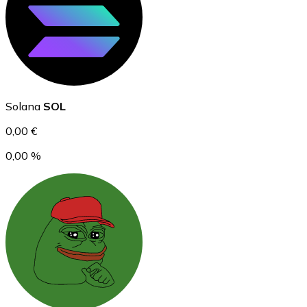
Ethereum
Solana
SOL
ETH
0,00 €
0,00 %
USD Coin