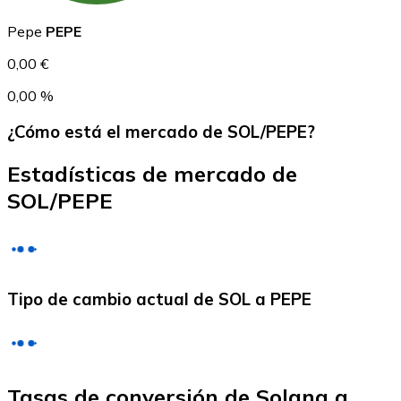
USDC
Pepe
PEPE
0,00 €
0,00 %
¿Cómo está el mercado de SOL/PEPE?
Estadísticas de mercado de
SOL/PEPE
Litecoin
LTC
Tipo de cambio actual de SOL a PEPE
Tasas de conversión de Solana a