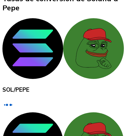
Pepe
XRP
XRP
Ver todo
Efectivo
SOL
/
PEPE
Compra criptomonedas con efectivo en tu tienda más 
Comprar con efectivo
Transferencia SEPA
Añade fondos a tu cuenta Bitnovo o realiza compras di