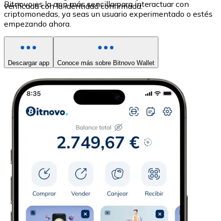
Bitnovo es la app más sencilla para interactuar con
verificada con la identidad confirmada.
criptomonedas, ya seas un usuario experimentado o estés
empezando ahora.
Descargar app
Conoce más sobre Bitnovo Wallet