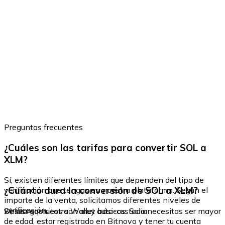
Preguntas frecuentes
¿Cuáles son las tarifas para convertir SOL a
XLM?
Sí, existen diferentes límites que dependen del tipo de
¿Cuánto dura la conversión de SOL a XLM?
verificación que tengas en nuestra plataforma. Según el
importe de la venta, solicitamos diferentes niveles de
verificación.
Sí, los requisitos son muy básicos. Solo necesitas ser mayor
Descarga nuestra Wallet auto-custodia
de edad, estar registrado en Bitnovo y tener tu cuenta