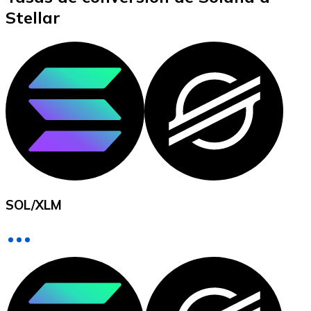
Stellar
XRP
XRP
Ver todo
Efectivo
SOL
/
XLM
Compra criptomonedas con efectivo en tu tienda más 
Comprar con efectivo
Transferencia SEPA
Añade fondos a tu cuenta Bitnovo o realiza compras di