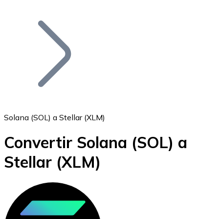
Listar Token
Añade tu proyecto a nuestro ecosistema.
Solana (SOL) a Stellar (XLM)
Convertir Solana
(SOL)
a
Bitcoin
Stellar
(XLM)
BTC