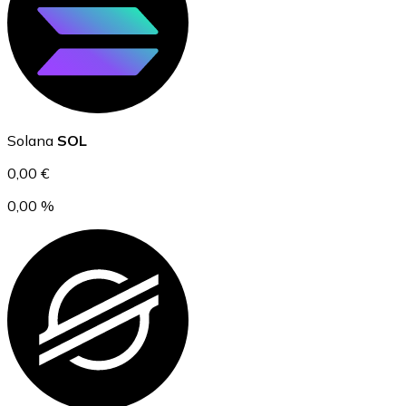
Ethereum
Solana
SOL
ETH
0,00 €
0,00 %
USD Coin