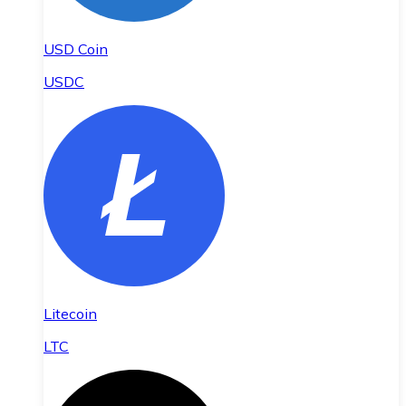
USD Coin
USDC
Litecoin
LTC