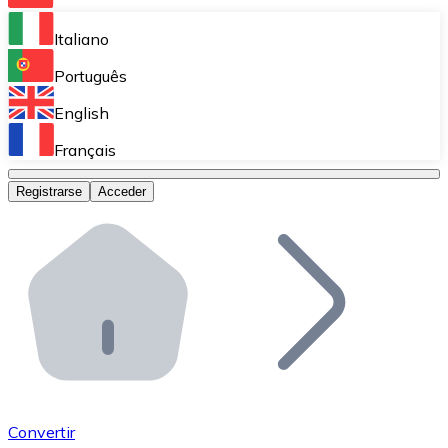
Bitnovo Ramp
Italiano
Integra nuestra solución en tu plataforma.
Português
Bitnovo Giftcards
English
Vende nuestras tarjetas regalo en tu negocio.
Français
Bitnovo OTC
Registrarse
Acceder
Realiza operaciones de gran volumen.
Bitnovo ATM
Integra un ATM Bitnovo en tu negocio y permite que t
Bitnovo API
Integra nuestra API en tu ecosistema.
Conviértete en Distribuidor
Únete a nuestra red de distribuidores.
Convertir