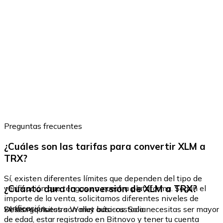
Preguntas frecuentes
¿Cuáles son las tarifas para convertir XLM a
TRX?
Sí, existen diferentes límites que dependen del tipo de
¿Cuánto dura la conversión de XLM a TRX?
verificación que tengas en nuestra plataforma. Según el
importe de la venta, solicitamos diferentes niveles de
verificación.
Sí, los requisitos son muy básicos. Solo necesitas ser mayor
Descarga nuestra Wallet auto-custodia
de edad, estar registrado en Bitnovo y tener tu cuenta