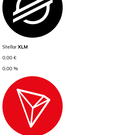
Ethereum
Stellar
XLM
ETH
0,00 €
0,00 %
USD Coin