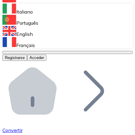
Bitnovo Ramp
Italiano
Integra nuestra solución en tu plataforma.
Português
Bitnovo Giftcards
English
Vende nuestras tarjetas regalo en tu negocio.
Français
Bitnovo OTC
Registrarse
Acceder
Realiza operaciones de gran volumen.
Bitnovo ATM
Integra un ATM Bitnovo en tu negocio y permite que t
Bitnovo API
Integra nuestra API en tu ecosistema.
Conviértete en Distribuidor
Únete a nuestra red de distribuidores.
Convertir