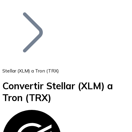
Listar Token
Añade tu proyecto a nuestro ecosistema.
Stellar (XLM) a Tron (TRX)
Convertir Stellar
(XLM)
a
Bitcoin
Tron
(TRX)
BTC