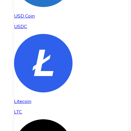
USD Coin
USDC
Litecoin
LTC