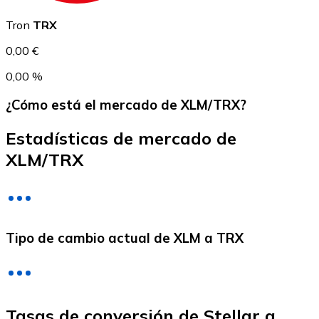
USDC
Tron
TRX
0,00 €
0,00 %
¿Cómo está el mercado de XLM/TRX?
Estadísticas de mercado de
XLM/TRX
Litecoin
LTC
Tipo de cambio actual de XLM a TRX
Tasas de conversión de Stellar a