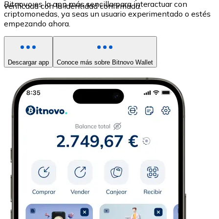
Bitnovo es la app más sencilla para interactuar con
verificada con la identidad confirmada.
criptomonedas, ya seas un usuario experimentado o estés
empezando ahora.
Descargar app
Conoce más sobre Bitnovo Wallet