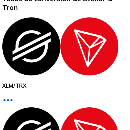
Tron
XRP
XRP
Ver todo
Efectivo
XLM
/
TRX
Compra criptomonedas con efectivo en tu tienda más 
Comprar con efectivo
Transferencia SEPA
Añade fondos a tu cuenta Bitnovo o realiza compras di