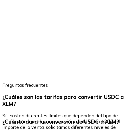
Preguntas frecuentes
¿Cuáles son las tarifas para convertir USDC a
XLM?
Sí, existen diferentes límites que dependen del tipo de
¿Cuánto dura la conversión de USDC a XLM?
verificación que tengas en nuestra plataforma. Según el
importe de la venta, solicitamos diferentes niveles de