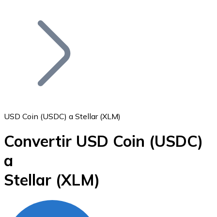
Listar Token
Añade tu proyecto a nuestro ecosistema.
USD Coin (USDC) a Stellar (XLM)
Convertir USD Coin
(USDC)
Bitcoin
a
BTC
Stellar
(XLM)