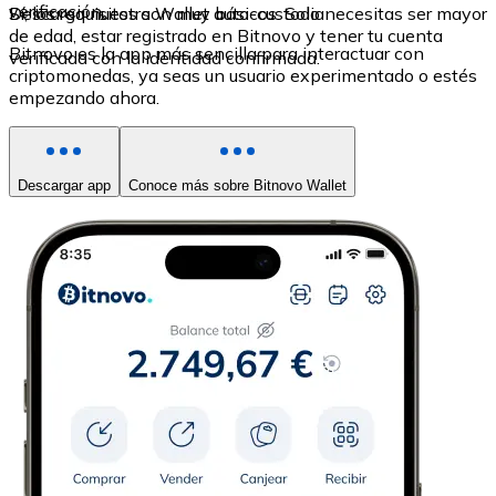
verificación.
Sí, los requisitos son muy básicos. Solo necesitas ser mayor
Descarga nuestra Wallet auto-custodia
de edad, estar registrado en Bitnovo y tener tu cuenta
Bitnovo es la app más sencilla para interactuar con
verificada con la identidad confirmada.
criptomonedas, ya seas un usuario experimentado o estés
empezando ahora.
Descargar app
Conoce más sobre Bitnovo Wallet