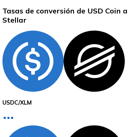
Tasas de conversión de USD Coin a
Stellar
XRP
XRP
Ver todo
Efectivo
Compra criptomonedas con efectivo en tu tienda más 
USDC
/
XLM
Comprar con efectivo
Transferencia SEPA
Añade fondos a tu cuenta Bitnovo o realiza compras di