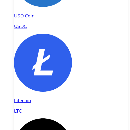
USD Coin
USDC
Litecoin
LTC