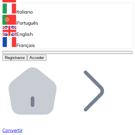
Bitnovo Ramp
Italiano
Integra nuestra solución en tu plataforma.
Português
Bitnovo Giftcards
English
Vende nuestras tarjetas regalo en tu negocio.
Français
Bitnovo OTC
Registrarse
Acceder
Realiza operaciones de gran volumen.
Bitnovo ATM
Integra un ATM Bitnovo en tu negocio y permite que t
Bitnovo API
Integra nuestra API en tu ecosistema.
Conviértete en Distribuidor
Únete a nuestra red de distribuidores.
Convertir