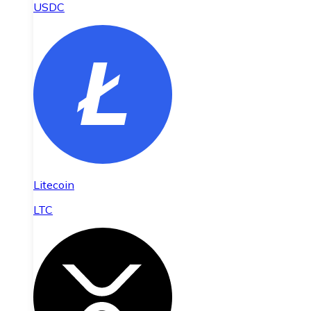
USDC
Litecoin
LTC