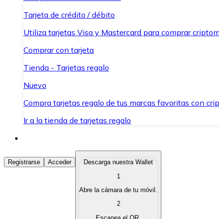
Tarjeta de crédito / débito
Utiliza tarjetas Visa y Mastercard para comprar criptom
Comprar con tarjeta
Tienda - Tarjetas regalo
Nuevo
Compra tarjetas regalo de tus marcas favoritas con cr
Ir a la tienda de tarjetas regalo
Comprar Criptomonedas
Registrarse
Acceder
Descarga nuestra Wallet
1
Compra criptomonedas con diferentes métodos de pag
Abre la cámara de tu móvil.
Vender Criptomonedas
2
Vende tus criptomonedas de forma rápida y segura.
Escanea el QR.