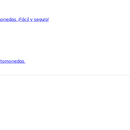
onedas. ¡Fácil y seguro!
iptomonedas.
o.