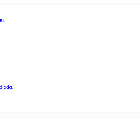
o.
diada.