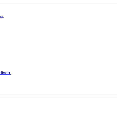
o.
diada.