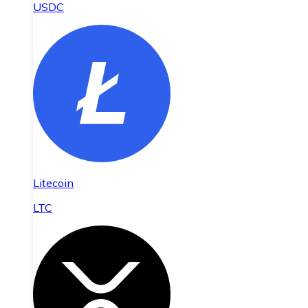
USDC
Litecoin
LTC