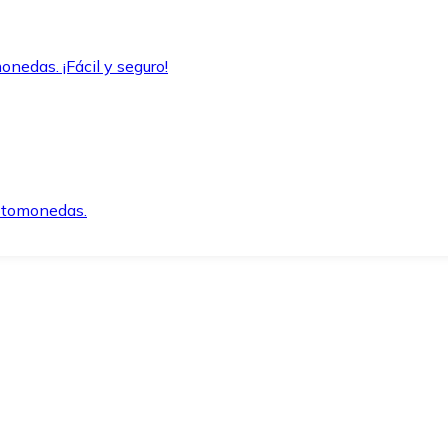
onedas. ¡Fácil y seguro!
iptomonedas.
o.