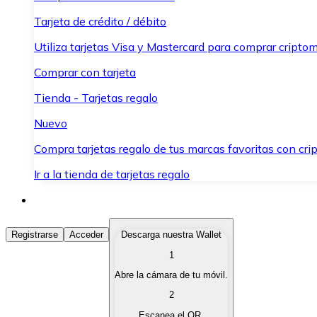
Tarjeta de crédito / débito
Utiliza tarjetas Visa y Mastercard para comprar criptom
Comprar con tarjeta
Tienda - Tarjetas regalo
Nuevo
Compra tarjetas regalo de tus marcas favoritas con cr
Ir a la tienda de tarjetas regalo
Comprar Criptomonedas
Registrarse
Acceder
Descarga nuestra Wallet
1
Compra criptomonedas con diferentes métodos de pag
Abre la cámara de tu móvil.
Vender Criptomonedas
2
Vende tus criptomonedas de forma rápida y segura.
Escanea el QR.