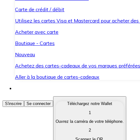
Carte de crédit / débit
Utilisez les cartes Visa et Mastercard pour acheter des
Acheter avec carte
Boutique - Cartes
Nouveau
Achetez des cartes-cadeaux de vos marques préférée
Aller à la boutique de cartes-cadeaux
Acheter des Cryptomonnaies
S'inscrire
Se connecter
Téléchargez notre Wallet
1
Achetez les cryptomonnaies qui vous intéressent rapid
Ouvrez la caméra de votre téléphone.
Vendre des Cryptomonnaies
2
Convertissez vos cryptomonnaies en monnaie fiduciair
Scannez le QR.