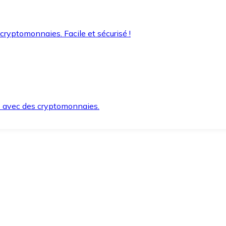
 cryptomonnaies. Facile et sécurisé !
s avec des cryptomonnaies.
ement et en toute sécurité.
e lorsque vous en avez besoin.