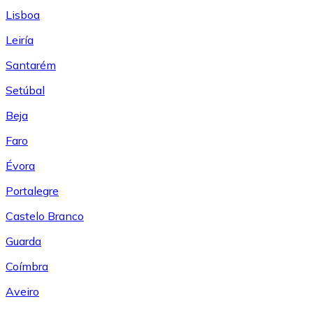
Lisboa
Leiría
Santarém
Setúbal
Beja
Faro
Évora
Portalegre
Castelo Branco
Guarda
Coímbra
Aveiro