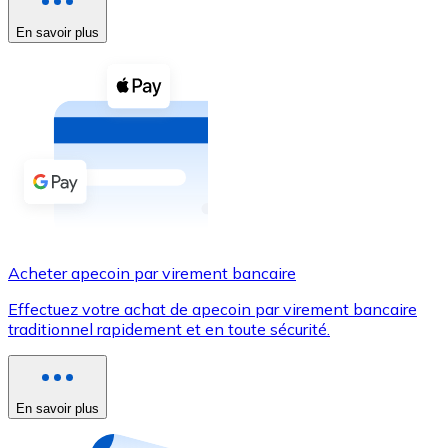
En savoir plus
Voir toutes
Coupons crypto
Achetez des cryptomonnaies en espèces et d'autres m
Acheter avec espèces
Virement SEPA
Ajoutez des fonds à votre compte Bitnovo ou effectuez 
Acheter avec virement bancaire
Acheter apecoin par virement bancaire
Carte de crédit / débit
Effectuez votre achat de apecoin par virement bancaire
Utilisez les cartes Visa et Mastercard pour acheter des
traditionnel rapidement et en toute sécurité.
Acheter avec carte
Boutique - Cartes
En savoir plus
Nouveau