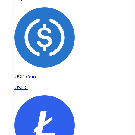
USD Coin
USDC