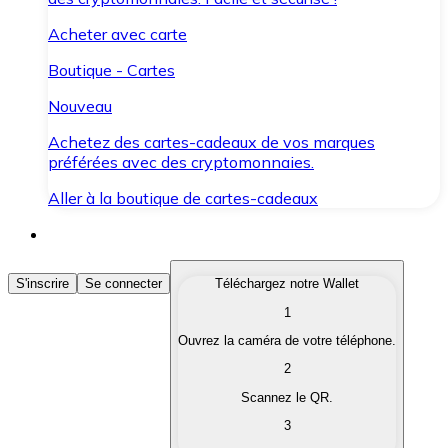
Acheter avec carte
Boutique - Cartes
Nouveau
Achetez des cartes-cadeaux de vos marques
préférées avec des cryptomonnaies.
Aller à la boutique de cartes-cadeaux
Acheter des Cryptomonnaies
S'inscrire
Se connecter
Téléchargez notre Wallet
1
Achetez les cryptomonnaies qui vous intéressent rapid
Ouvrez la caméra de votre téléphone.
Vendre des Cryptomonnaies
2
Convertissez vos cryptomonnaies en monnaie fiduciair
Scannez le QR.
3
Échanger (Swap)