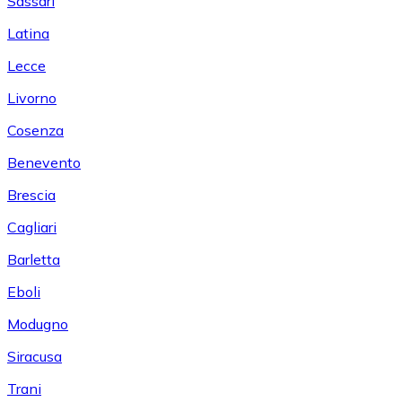
Sassari
Latina
Lecce
Livorno
Cosenza
Benevento
Brescia
Cagliari
Barletta
Eboli
Modugno
Siracusa
Trani