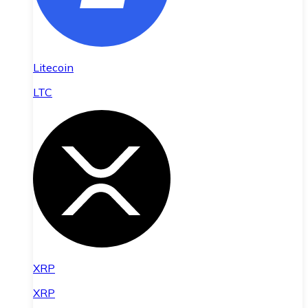
Litecoin
LTC
XRP
XRP