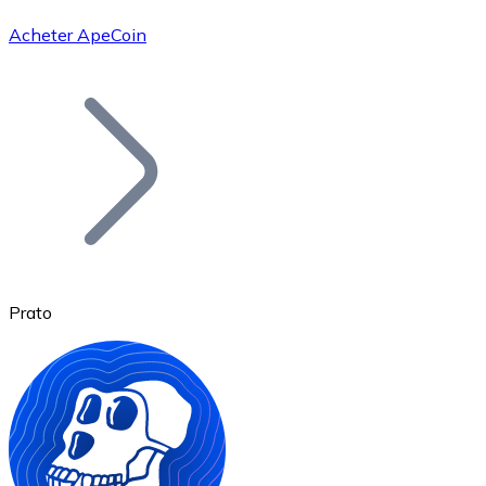
Acheter ApeCoin
Bitcoin
BTC
Prato
Ethereum
ETH