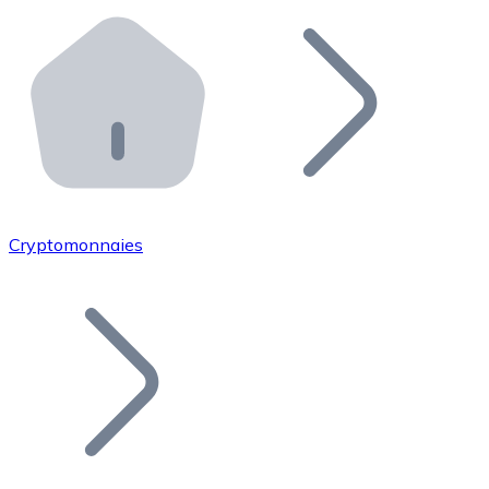
Effectuez des opérations de plus grande envergure. O
Distributeurs automatiques Bitnovo
Intégrez un ATM Bitnovo dans votre entreprise et per
API Bitnovo
Intégrez notre API dans votre écosystème.
Devenir Distributeur
Rejoignez notre réseau de distributeurs et commercialis
Cryptomonnaies
Lister un Token
Ajoutez le token de votre projet à notre service d'acha