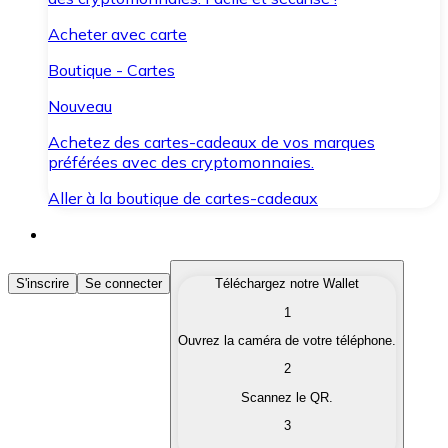
Acheter avec carte
Boutique - Cartes
Nouveau
Achetez des cartes-cadeaux de vos marques
préférées avec des cryptomonnaies.
Aller à la boutique de cartes-cadeaux
Acheter des Cryptomonnaies
S'inscrire
Se connecter
Téléchargez notre Wallet
1
Achetez les cryptomonnaies qui vous intéressent rapid
Ouvrez la caméra de votre téléphone.
Vendre des Cryptomonnaies
2
Convertissez vos cryptomonnaies en monnaie fiduciair
Scannez le QR.
3
Échanger (Swap)