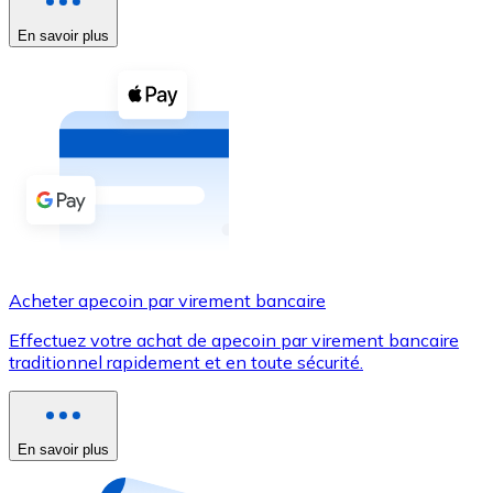
En savoir plus
Voir toutes
Coupons crypto
Achetez des cryptomonnaies en espèces et d'autres m
Acheter avec espèces
Virement SEPA
Ajoutez des fonds à votre compte Bitnovo ou effectuez 
Acheter avec virement bancaire
Acheter apecoin par virement bancaire
Carte de crédit / débit
Effectuez votre achat de apecoin par virement bancaire
Utilisez les cartes Visa et Mastercard pour acheter des
traditionnel rapidement et en toute sécurité.
Acheter avec carte
Boutique - Cartes
En savoir plus
Nouveau