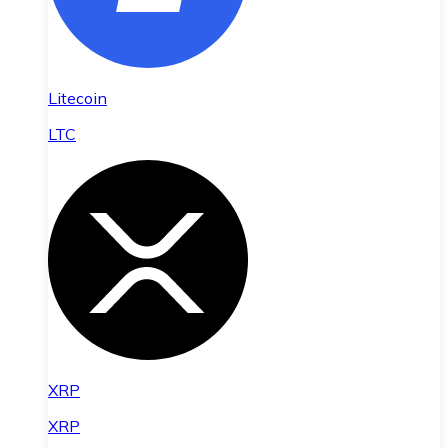
Litecoin
LTC
XRP
XRP