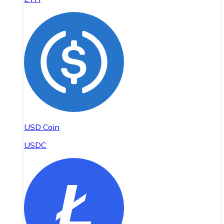
USD Coin
USDC