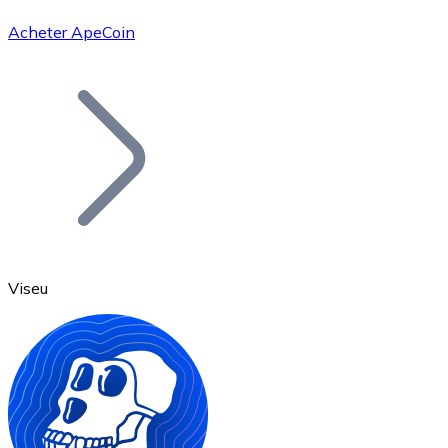
Acheter ApeCoin
Bitcoin
BTC
Viseu
Ethereum
ETH