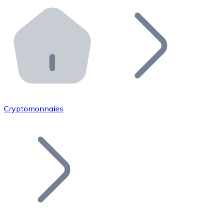
Effectuez des opérations de plus grande envergure. O
Distributeurs automatiques Bitnovo
Intégrez un ATM Bitnovo dans votre entreprise et per
API Bitnovo
Intégrez notre API dans votre écosystème.
Devenir Distributeur
Rejoignez notre réseau de distributeurs et commercialis
Cryptomonnaies
Lister un Token
Ajoutez le token de votre projet à notre service d'acha