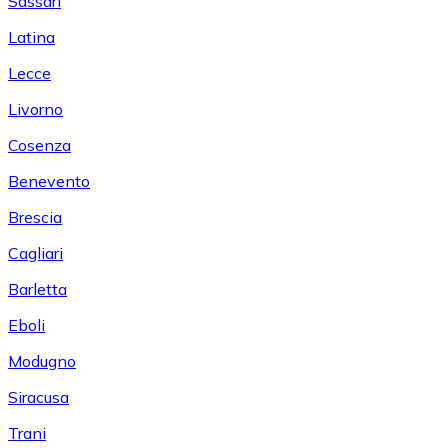
Sassari
Latina
Lecce
Livorno
Cosenza
Benevento
Brescia
Cagliari
Barletta
Eboli
Modugno
Siracusa
Trani