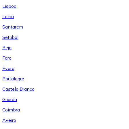
Lisboa
Leiría
Santarém
Setúbal
Beja
Faro
Évora
Portalegre
Castelo Branco
Guarda
Coímbra
Aveiro