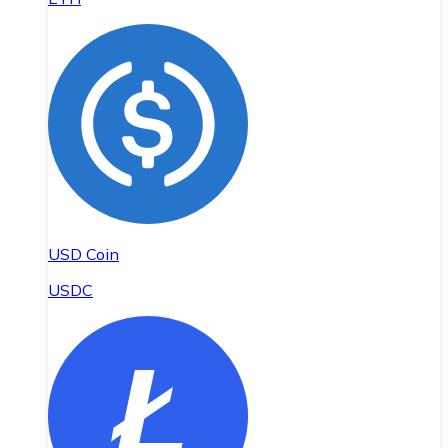
USD Coin
USDC