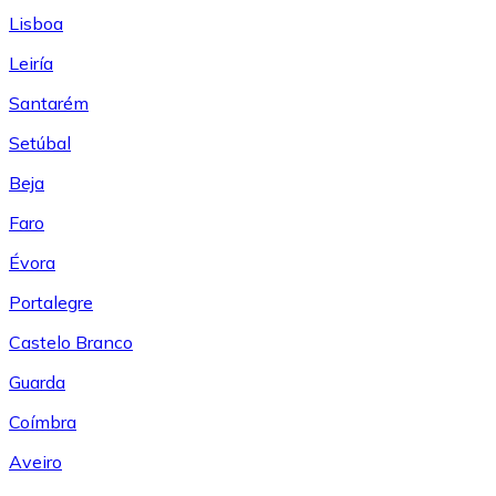
Lisboa
Leiría
Santarém
Setúbal
Beja
Faro
Évora
Portalegre
Castelo Branco
Guarda
Coímbra
Aveiro