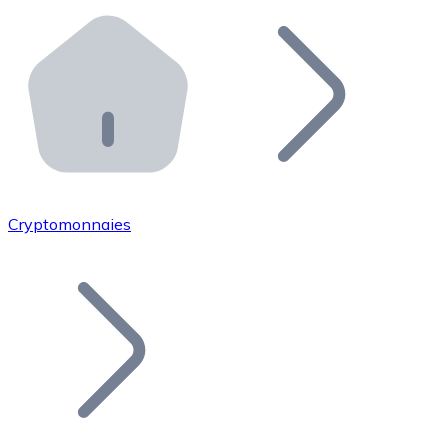
Effectuez des opérations de plus grande envergure. O
Distributeurs automatiques Bitnovo
Intégrez un ATM Bitnovo dans votre entreprise et per
API Bitnovo
Intégrez notre API dans votre écosystème.
Devenir Distributeur
Rejoignez notre réseau de distributeurs et commercialis
Cryptomonnaies
Lister un Token
Ajoutez le token de votre projet à notre service d'acha