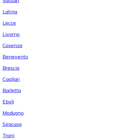
Sassari
Latina
Lecce
Livorno
Cosenza
Benevento
Brescia
Cagliari
Barletta
Eboli
Modugno
Siracusa
Trani