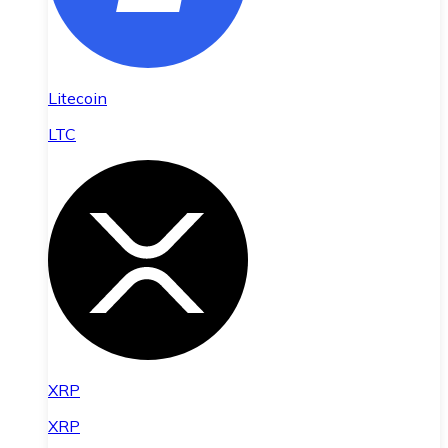
Litecoin
LTC
XRP
XRP