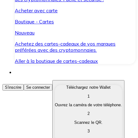
Acheter avec carte
Boutique - Cartes
Nouveau
Achetez des cartes-cadeaux de vos marques
préférées avec des cryptomonnaies.
Aller à la boutique de cartes-cadeaux
Acheter des Cryptomonnaies
S'inscrire
Se connecter
Téléchargez notre Wallet
1
Achetez les cryptomonnaies qui vous intéressent rapid
Ouvrez la caméra de votre téléphone.
Vendre des Cryptomonnaies
2
Convertissez vos cryptomonnaies en monnaie fiduciair
Scannez le QR.
3
Échanger (Swap)