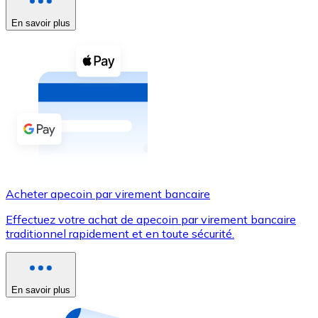
En savoir plus
Voir toutes
Coupons crypto
Achetez des cryptomonnaies en espèces et d'autres m
Acheter avec espèces
Virement SEPA
Ajoutez des fonds à votre compte Bitnovo ou effectuez 
Acheter avec virement bancaire
Acheter apecoin par virement bancaire
Carte de crédit / débit
Effectuez votre achat de apecoin par virement bancaire
Utilisez les cartes Visa et Mastercard pour acheter des
traditionnel rapidement et en toute sécurité.
Acheter avec carte
Boutique - Cartes
En savoir plus
Nouveau