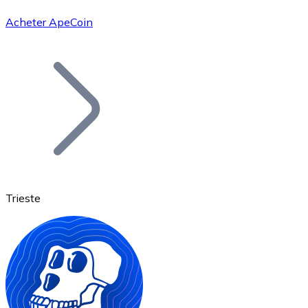
Acheter ApeCoin
Bitcoin
BTC
Trieste
Ethereum
ETH