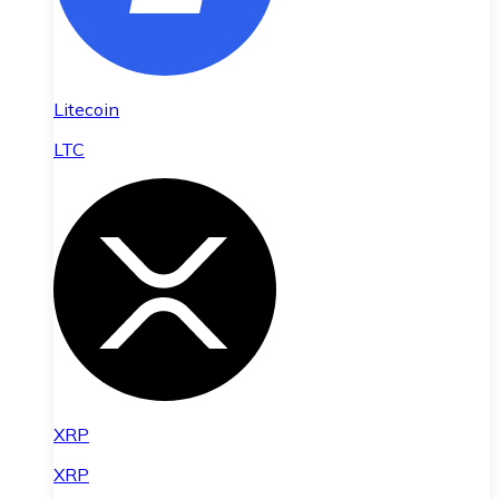
Litecoin
LTC
XRP
XRP