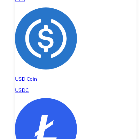
USD Coin
USDC