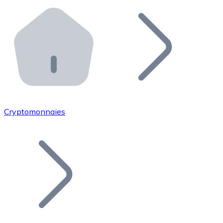
Effectuez des opérations de plus grande envergure. O
Distributeurs automatiques Bitnovo
Intégrez un ATM Bitnovo dans votre entreprise et per
API Bitnovo
Intégrez notre API dans votre écosystème.
Devenir Distributeur
Rejoignez notre réseau de distributeurs et commercialis
Cryptomonnaies
Lister un Token
Ajoutez le token de votre projet à notre service d'acha