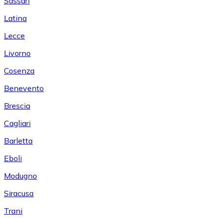
Sassari
Latina
Lecce
Livorno
Cosenza
Benevento
Brescia
Cagliari
Barletta
Eboli
Modugno
Siracusa
Trani