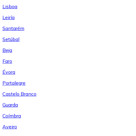
Lisboa
Leiría
Santarém
Setúbal
Beja
Faro
Évora
Portalegre
Castelo Branco
Guarda
Coímbra
Aveiro