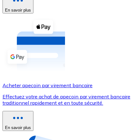
En savoir plus
Voir toutes
Coupons crypto
Achetez des cryptomonnaies en espèces et d'autres m
Acheter avec espèces
Virement SEPA
Ajoutez des fonds à votre compte Bitnovo ou effectuez 
Acheter avec virement bancaire
Acheter apecoin par virement bancaire
Carte de crédit / débit
Effectuez votre achat de apecoin par virement bancaire
Utilisez les cartes Visa et Mastercard pour acheter des
traditionnel rapidement et en toute sécurité.
Acheter avec carte
Boutique - Cartes
En savoir plus
Nouveau