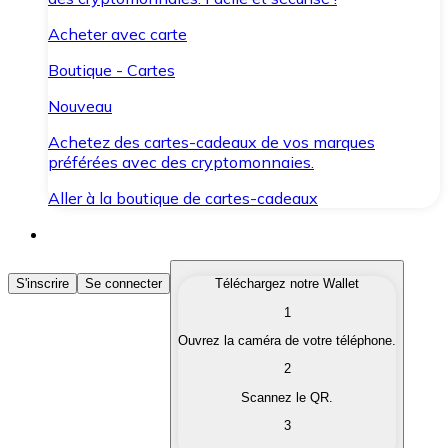
Acheter avec carte
Boutique - Cartes
Nouveau
Achetez des cartes-cadeaux de vos marques
préférées avec des cryptomonnaies.
Aller à la boutique de cartes-cadeaux
Acheter des Cryptomonnaies
S'inscrire
Se connecter
Téléchargez notre Wallet
1
Achetez les cryptomonnaies qui vous intéressent rapid
Ouvrez la caméra de votre téléphone.
Vendre des Cryptomonnaies
2
Convertissez vos cryptomonnaies en monnaie fiduciair
Scannez le QR.
3
Échanger (Swap)