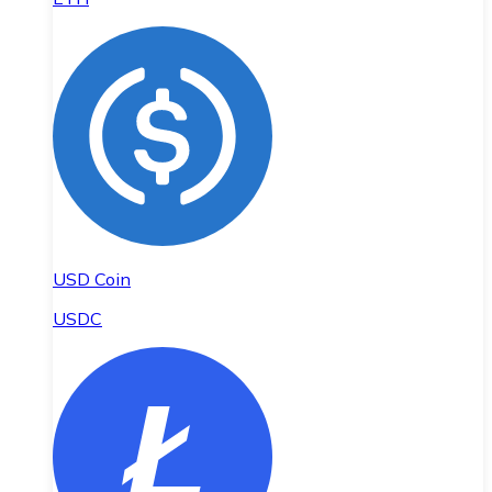
USD Coin
USDC