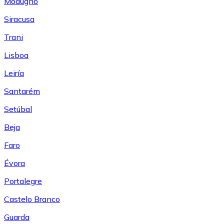
Modugno
Siracusa
Trani
Lisboa
Leiría
Santarém
Setúbal
Beja
Faro
Évora
Portalegre
Castelo Branco
Guarda