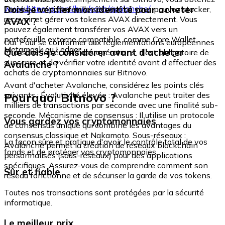
www.bitnovo.com/buy/cash/avalanche/
Dois-je vérifier mon identité pour acheter
l'accès à un portefeuille sécurisé où vous pouvez stocker,
recevoir et gérer vos tokens AVAX directement. Vous
AVAX ?
pouvez également transférer vos AVAX vers un
portefeuille externe compatible, comme Core Wallet,
Oui. Pour se conformer aux réglementations européennes
Metamask ou Ledger.
Que dois-je considérer avant d'acheter
et assurer la sécurité des opérations, il est obligatoire de
s'inscrire et de vérifier votre identité avant d'effectuer des
Avalanche ?
achats de cryptomonnaies sur Bitnovo.
Avant d'acheter Avalanche, considérez les points clés
Pourquoi Bitnovo ?
suivants : Évolutivité élevée : Avalanche peut traiter des
milliers de transactions par seconde avec une finalité sub-
seconde. Mécanisme de consensus : Il utilise un protocole
Vous gardez vos cryptomonnaies
de consensus unique qui combine les avantages du
consensus classique et Nakamoto. Sous-réseaux :
La façon sûre et pratique d'avoir le contrôle total de vos
Avalanche permet la création de réseaux blockchain
fonds et de protéger vos cryptomonnaies.
personnalisés (sous-réseaux) pour des applications
spécifiques. Assurez-vous de comprendre comment son
Sûr et fiable
réseau fonctionne et de sécuriser la garde de vos tokens.
Toutes nos transactions sont protégées par la sécurité
informatique.
Le meilleur prix