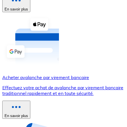
En savoir plus
Voir toutes
Coupons crypto
Achetez des cryptomonnaies en espèces et d'autres m
Acheter avec espèces
Virement SEPA
Ajoutez des fonds à votre compte Bitnovo ou effectuez 
Acheter avec virement bancaire
Acheter avalanche par virement bancaire
Carte de crédit / débit
Effectuez votre achat de avalanche par virement bancaire
Utilisez les cartes Visa et Mastercard pour acheter des
traditionnel rapidement et en toute sécurité.
Acheter avec carte
Boutique - Cartes
En savoir plus
Nouveau