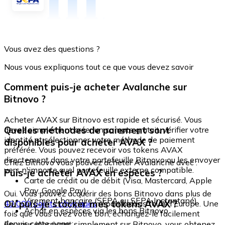
Vous avez des questions ?
Nous vous expliquons tout ce que vous devez savoir
Comment puis-je acheter Avalanche sur
Bitnovo ?
Acheter AVAX sur Bitnovo est rapide et sécurisé. Vous
Quelles méthodes de paiement sont
devez simplement créer un compte gratuit, vérifier votre
identité et sélectionner votre méthode de paiement
disponibles pour acheter AVAX ?
préférée. Vous pouvez recevoir vos tokens AVAX
directement dans votre portefeuille Bitnovo ou les envoyer
Chez Bitnovo vous pouvez acheter Avalanche avec :
vers n'importe quel portefeuille externe compatible.
Puis-je acheter AVAX en espèces ?
Carte de crédit ou de débit (Visa, Mastercard, Apple
Pay, Google Pay)
Oui. Vous pouvez acquérir des bons Bitnovo dans plus de
Virement bancaire (SEPA ou SEPA Instantané)
Où puis-je stocker mes tokens AVAX ?
40 000 points physiques
répartis dans toute l'Europe. Une
Achat en espèces via les bons Bitnovo
fois que vous avez votre bon, échangez-le facilement
depuis cette page :
En vous inscrivant simplement sur Bitnovo, vous obtenez