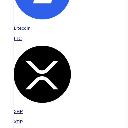
Litecoin
LTC
XRP
XRP