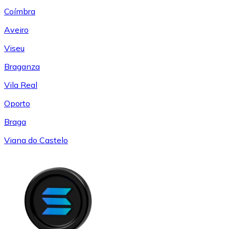
Coímbra
Aveiro
Viseu
Braganza
Vila Real
Oporto
Braga
Viana do Castelo