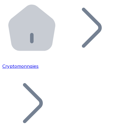
Effectuez des opérations de plus grande envergure. O
Distributeurs automatiques Bitnovo
Intégrez un ATM Bitnovo dans votre entreprise et per
API Bitnovo
Intégrez notre API dans votre écosystème.
Devenir Distributeur
Rejoignez notre réseau de distributeurs et commercialis
Cryptomonnaies
Lister un Token
Ajoutez le token de votre projet à notre service d'acha