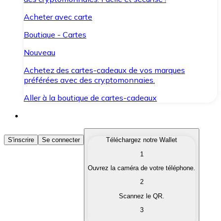
Acheter avec carte
Boutique - Cartes
Nouveau
Achetez des cartes-cadeaux de vos marques
préférées avec des cryptomonnaies.
Aller à la boutique de cartes-cadeaux
Acheter des Cryptomonnaies
S'inscrire
Se connecter
Téléchargez notre Wallet
1
Achetez les cryptomonnaies qui vous intéressent rapid
Ouvrez la caméra de votre téléphone.
Vendre des Cryptomonnaies
2
Convertissez vos cryptomonnaies en monnaie fiduciair
Scannez le QR.
3
Échanger (Swap)