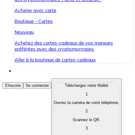
Acheter avec carte
Boutique - Cartes
Nouveau
Achetez des cartes-cadeaux de vos marques
préférées avec des cryptomonnaies.
Aller à la boutique de cartes-cadeaux
Acheter des Cryptomonnaies
S'inscrire
Se connecter
Téléchargez notre Wallet
1
Achetez les cryptomonnaies qui vous intéressent rapid
Ouvrez la caméra de votre téléphone.
Vendre des Cryptomonnaies
2
Convertissez vos cryptomonnaies en monnaie fiduciair
Scannez le QR.
3
Échanger (Swap)