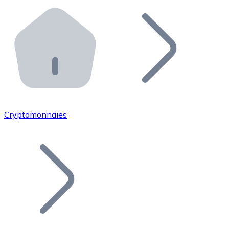
Effectuez des opérations de plus grande envergure. O
Distributeurs automatiques Bitnovo
Intégrez un ATM Bitnovo dans votre entreprise et per
API Bitnovo
Intégrez notre API dans votre écosystème.
Devenir Distributeur
Rejoignez notre réseau de distributeurs et commercialis
Cryptomonnaies
Lister un Token
Ajoutez le token de votre projet à notre service d'acha