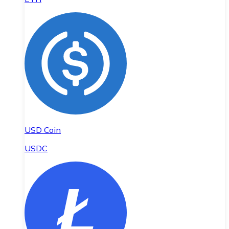
USD Coin
USDC