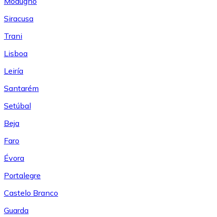
Modugno
Siracusa
Trani
Lisboa
Leiría
Santarém
Setúbal
Beja
Faro
Évora
Portalegre
Castelo Branco
Guarda