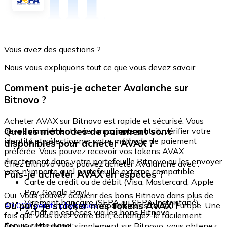
Vous avez des questions ?
Nous vous expliquons tout ce que vous devez savoir
Comment puis-je acheter Avalanche sur
Bitnovo ?
Acheter AVAX sur Bitnovo est rapide et sécurisé. Vous
Quelles méthodes de paiement sont
devez simplement créer un compte gratuit, vérifier votre
identité et sélectionner votre méthode de paiement
disponibles pour acheter AVAX ?
préférée. Vous pouvez recevoir vos tokens AVAX
directement dans votre portefeuille Bitnovo ou les envoyer
Chez Bitnovo vous pouvez acheter Avalanche avec :
vers n'importe quel portefeuille externe compatible.
Puis-je acheter AVAX en espèces ?
Carte de crédit ou de débit (Visa, Mastercard, Apple
Pay, Google Pay)
Oui. Vous pouvez acquérir des bons Bitnovo dans plus de
Virement bancaire (SEPA ou SEPA Instantané)
Où puis-je stocker mes tokens AVAX ?
40 000 points physiques
répartis dans toute l'Europe. Une
Achat en espèces via les bons Bitnovo
fois que vous avez votre bon, échangez-le facilement
depuis cette page :
En vous inscrivant simplement sur Bitnovo, vous obtenez