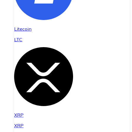
Litecoin
LTC
XRP
XRP