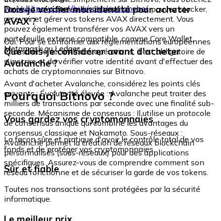
www.bitnovo.com/buy/cash/avalanche/
Dois-je vérifier mon identité pour acheter
l'accès à un portefeuille sécurisé où vous pouvez stocker,
recevoir et gérer vos tokens AVAX directement. Vous
AVAX ?
pouvez également transférer vos AVAX vers un
portefeuille externe compatible, comme Core Wallet,
Oui. Pour se conformer aux réglementations européennes
Metamask ou Ledger.
Que dois-je considérer avant d'acheter
et assurer la sécurité des opérations, il est obligatoire de
s'inscrire et de vérifier votre identité avant d'effectuer des
Avalanche ?
achats de cryptomonnaies sur Bitnovo.
Avant d'acheter Avalanche, considérez les points clés
Pourquoi Bitnovo ?
suivants : Évolutivité élevée : Avalanche peut traiter des
milliers de transactions par seconde avec une finalité sub-
seconde. Mécanisme de consensus : Il utilise un protocole
Vous gardez vos cryptomonnaies
de consensus unique qui combine les avantages du
consensus classique et Nakamoto. Sous-réseaux :
La façon sûre et pratique d'avoir le contrôle total de vos
Avalanche permet la création de réseaux blockchain
fonds et de protéger vos cryptomonnaies.
personnalisés (sous-réseaux) pour des applications
spécifiques. Assurez-vous de comprendre comment son
Sûr et fiable
réseau fonctionne et de sécuriser la garde de vos tokens.
Toutes nos transactions sont protégées par la sécurité
informatique.
Le meilleur prix