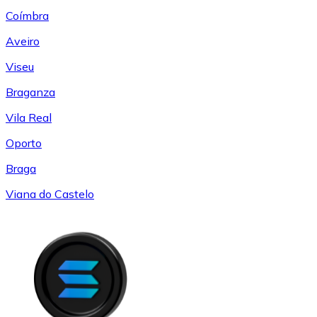
Coímbra
Aveiro
Viseu
Braganza
Vila Real
Oporto
Braga
Viana do Castelo