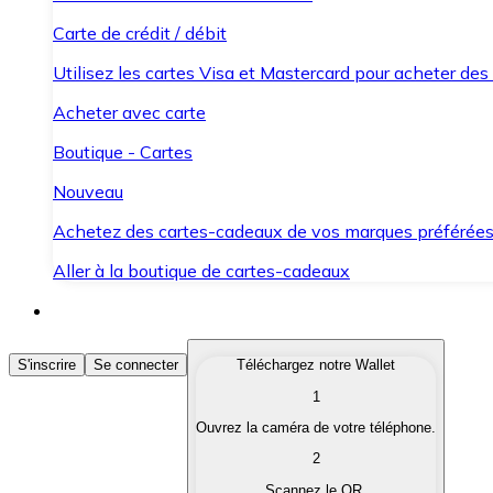
Carte de crédit / débit
Utilisez les cartes Visa et Mastercard pour acheter des
Acheter avec carte
Boutique - Cartes
Nouveau
Achetez des cartes-cadeaux de vos marques préférée
Aller à la boutique de cartes-cadeaux
Acheter des Cryptomonnaies
S'inscrire
Se connecter
Téléchargez notre Wallet
1
Achetez les cryptomonnaies qui vous intéressent rapid
Ouvrez la caméra de votre téléphone.
Vendre des Cryptomonnaies
2
Convertissez vos cryptomonnaies en monnaie fiduciair
Scannez le QR.