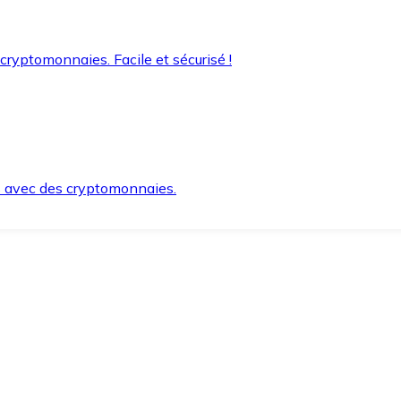
 cryptomonnaies. Facile et sécurisé !
s avec des cryptomonnaies.
ement et en toute sécurité.
e lorsque vous en avez besoin.