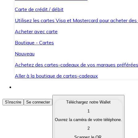
Carte de crédit / débit
Utilisez les cartes Visa et Mastercard pour acheter des
Acheter avec carte
Boutique - Cartes
Nouveau
Achetez des cartes-cadeaux de vos marques préférée
Aller à la boutique de cartes-cadeaux
Acheter des Cryptomonnaies
S'inscrire
Se connecter
Téléchargez notre Wallet
1
Achetez les cryptomonnaies qui vous intéressent rapid
Ouvrez la caméra de votre téléphone.
Vendre des Cryptomonnaies
2
Convertissez vos cryptomonnaies en monnaie fiduciair
Scannez le QR.