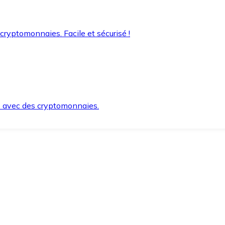
 cryptomonnaies. Facile et sécurisé !
s avec des cryptomonnaies.
ement et en toute sécurité.
e lorsque vous en avez besoin.