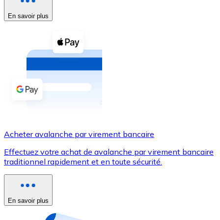
En savoir plus
Voir toutes
Coupons crypto
Achetez des cryptomonnaies en espèces et d'autres m
Acheter avec espèces
Virement SEPA
Ajoutez des fonds à votre compte Bitnovo ou effectuez 
Acheter avec virement bancaire
Acheter avalanche par virement bancaire
Carte de crédit / débit
Effectuez votre achat de avalanche par virement bancaire
Utilisez les cartes Visa et Mastercard pour acheter des
traditionnel rapidement et en toute sécurité.
Acheter avec carte
Boutique - Cartes
En savoir plus
Nouveau