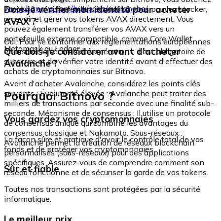
www.bitnovo.com/buy/cash/avalanche/
Dois-je vérifier mon identité pour acheter
l'accès à un portefeuille sécurisé où vous pouvez stocker,
recevoir et gérer vos tokens AVAX directement. Vous
AVAX ?
pouvez également transférer vos AVAX vers un
portefeuille externe compatible, comme Core Wallet,
Oui. Pour se conformer aux réglementations européennes
Metamask ou Ledger.
Que dois-je considérer avant d'acheter
et assurer la sécurité des opérations, il est obligatoire de
s'inscrire et de vérifier votre identité avant d'effectuer des
Avalanche ?
achats de cryptomonnaies sur Bitnovo.
Avant d'acheter Avalanche, considérez les points clés
Pourquoi Bitnovo ?
suivants : Évolutivité élevée : Avalanche peut traiter des
milliers de transactions par seconde avec une finalité sub-
seconde. Mécanisme de consensus : Il utilise un protocole
Vous gardez vos cryptomonnaies
de consensus unique qui combine les avantages du
consensus classique et Nakamoto. Sous-réseaux :
La façon sûre et pratique d'avoir le contrôle total de vos
Avalanche permet la création de réseaux blockchain
fonds et de protéger vos cryptomonnaies.
personnalisés (sous-réseaux) pour des applications
spécifiques. Assurez-vous de comprendre comment son
Sûr et fiable
réseau fonctionne et de sécuriser la garde de vos tokens.
Toutes nos transactions sont protégées par la sécurité
informatique.
Le meilleur prix