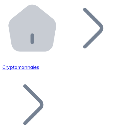
Effectuez des opérations de plus grande envergure. O
Distributeurs automatiques Bitnovo
Intégrez un ATM Bitnovo dans votre entreprise et per
API Bitnovo
Intégrez notre API dans votre écosystème.
Devenir Distributeur
Rejoignez notre réseau de distributeurs et commercialis
Cryptomonnaies
Lister un Token
Ajoutez le token de votre projet à notre service d'acha