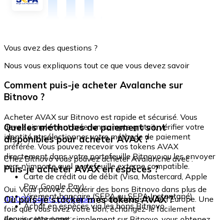
Vous avez des questions ?
Nous vous expliquons tout ce que vous devez savoir
Comment puis-je acheter Avalanche sur
Bitnovo ?
Acheter AVAX sur Bitnovo est rapide et sécurisé. Vous
Quelles méthodes de paiement sont
devez simplement créer un compte gratuit, vérifier votre
identité et sélectionner votre méthode de paiement
disponibles pour acheter AVAX ?
préférée. Vous pouvez recevoir vos tokens AVAX
directement dans votre portefeuille Bitnovo ou les envoyer
Chez Bitnovo vous pouvez acheter Avalanche avec :
vers n'importe quel portefeuille externe compatible.
Puis-je acheter AVAX en espèces ?
Carte de crédit ou de débit (Visa, Mastercard, Apple
Pay, Google Pay)
Oui. Vous pouvez acquérir des bons Bitnovo dans plus de
Virement bancaire (SEPA ou SEPA Instantané)
Où puis-je stocker mes tokens AVAX ?
40 000 points physiques
répartis dans toute l'Europe. Une
Achat en espèces via les bons Bitnovo
fois que vous avez votre bon, échangez-le facilement
depuis cette page :
En vous inscrivant simplement sur Bitnovo, vous obtenez