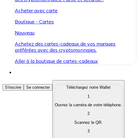
Acheter avec carte
Boutique - Cartes
Nouveau
Achetez des cartes-cadeaux de vos marques
préférées avec des cryptomonnaies.
Aller à la boutique de cartes-cadeaux
Acheter des Cryptomonnaies
S'inscrire
Se connecter
Téléchargez notre Wallet
1
Achetez les cryptomonnaies qui vous intéressent rapid
Ouvrez la caméra de votre téléphone.
Vendre des Cryptomonnaies
2
Convertissez vos cryptomonnaies en monnaie fiduciair
Scannez le QR.
3
Échanger (Swap)