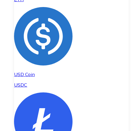
USD Coin
USDC