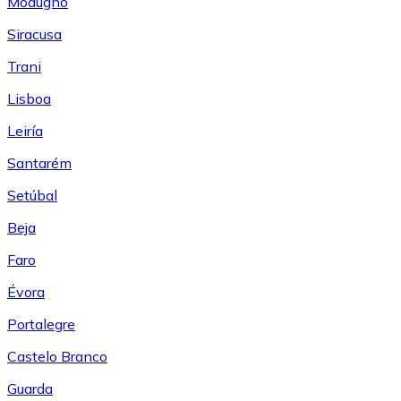
Modugno
Siracusa
Trani
Lisboa
Leiría
Santarém
Setúbal
Beja
Faro
Évora
Portalegre
Castelo Branco
Guarda