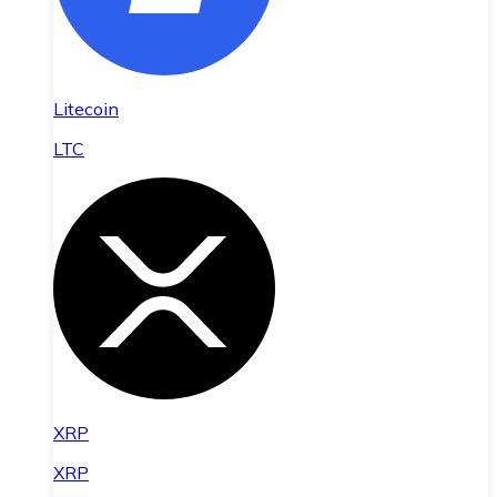
Litecoin
LTC
XRP
XRP