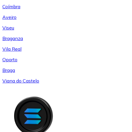
Coímbra
Aveiro
Viseu
Braganza
Vila Real
Oporto
Braga
Viana do Castelo